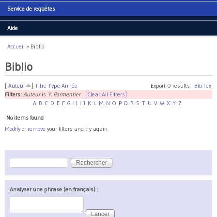
Service de requêtes
Aide
Accueil
»
Biblio
Vous êtes ici
Biblio
[
Auteur
]
Titre
Type
Année
Export 0 results:
BibTex
Filters:
Auteur
is
Y. Parmentier
[Clear All Filters]
A
B
C
D
E
F
G
H
I
J
K
L
M
N
O
P
Q
R
S
T
U
V
W
X
Y
Z
No items found
Modify
or
remove
your filters and try again.
Rechercher
Formulaire de recherche
Analyser une phrase (en français) :