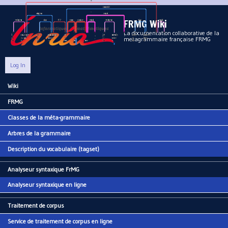
Aller au contenu principal
FRMG Wiki
La documentation collaborative de la
metagrammaire française FRMG
Log In
Wiki
Main menu
FRMG
Classes de la méta-grammaire
Arbres de la grammaire
Description du vocabulaire (tagset)
Analyseur syntaxique FrMG
Analyseur syntaxique en ligne
Traitement de corpus
Service de traitement de corpus en ligne