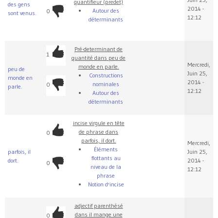
quantifieur (predet)
des gens
2014 -
Autour des
0
sont venus.
12:12
déterminants
Pré-determinant de
1
quantité dans peu de
Mercredi,
monde en parle.
peu de
Juin 25,
Constructions
monde en
2014 -
nominales
0
parle.
12:12
Autour des
déterminants
incise virgule en tête
de phrase dans
0
parfois, il dort.
Mercredi,
Éléments
parfois, il
Juin 25,
flottants au
dort.
2014 -
0
niveau de la
12:12
phrase
Notion d'incise
adjectif parenthésé
dans il mange une
0