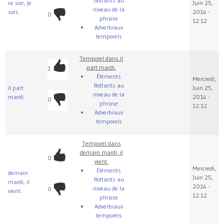
flottants au
ce soir, je
Juin 25,
niveau de la
sors.
2014 -
0
phrase
12:12
Adverbiaux
temporels
Temporel dans il
part mardi.
1
Éléments
Mercredi,
flottants au
il part
Juin 25,
niveau de la
mardi.
2014 -
0
phrase
12:12
Adverbiaux
temporels
Temporel dans
demain mardi, il
0
vient.
Mercredi,
Éléments
demain
Juin 25,
flottants au
mardi, il
2014 -
niveau de la
0
vient.
12:12
phrase
Adverbiaux
temporels