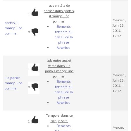
adv en tête de
phrase dans parfois,
1
il mange une
Mercredi,
pomme.
parfois, il
Juin 25,
Éléments
mange une
2014 -
flottants au
0
pomme.
12:12
niveau de la
phrase
Adverbes
adv entre aux et
verbe dans il a
1
parfois mangé une
Mercredi,
pomme.
il a parfois
Juin 25,
Éléments
mangé une
2014 -
flottants au
0
pomme.
12:12
niveau de la
phrase
Adverbes
Temporel dans ce
soir, je sors.
1
Éléments
Mercredi,