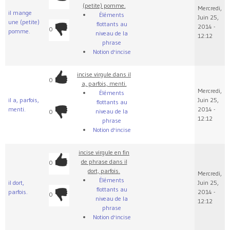
(petite) pomme.
Mercredi,
il mange
Éléments
Juin 25,
une (petite)
flottants au
2014 -
0
pomme.
niveau de la
12:12
phrase
Notion d'incise
incise virgule dans il
0
a, parfois, menti.
Mercredi,
Éléments
il a, parfois,
Juin 25,
flottants au
menti.
2014 -
niveau de la
0
12:12
phrase
Notion d'incise
incise virgule en fin
de phrase dans il
0
dort, parfois.
Mercredi,
Éléments
il dort,
Juin 25,
flottants au
parfois.
2014 -
0
niveau de la
12:12
phrase
Notion d'incise