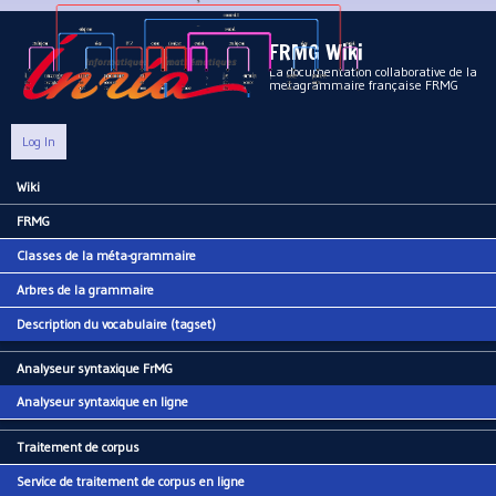
Aller au contenu principal
FRMG Wiki
La documentation collaborative de la
metagrammaire française FRMG
Log In
Wiki
Main menu
FRMG
Classes de la méta-grammaire
Arbres de la grammaire
Description du vocabulaire (tagset)
Analyseur syntaxique FrMG
Analyseur syntaxique en ligne
Traitement de corpus
Service de traitement de corpus en ligne