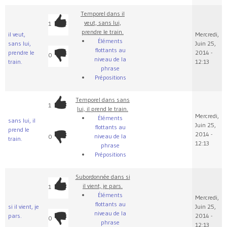
Temporel dans il
veut, sans lui,
1
prendre le train.
il veut,
Mercredi,
Éléments
sans lui,
Juin 25,
flottants au
prendre le
2014 -
0
niveau de la
train.
12:13
phrase
Prépositions
Temporel dans sans
1
lui, il prend le train.
Mercredi,
Éléments
sans lui, il
Juin 25,
flottants au
prend le
2014 -
niveau de la
0
train.
12:13
phrase
Prépositions
Subordonnée dans si
il vient, je pars.
1
Éléments
Mercredi,
flottants au
si il vient, je
Juin 25,
niveau de la
pars.
2014 -
0
phrase
12:13