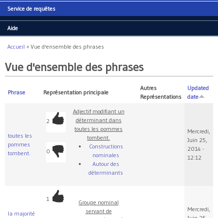
Service de requêtes
Aide
Accueil
»
Vue d'ensemble des phrases
Vous êtes ici
Vue d'ensemble des phrases
Autres
Updated
Phrase
Représentation principale
Représentations
date
Adjectif modifiant un
déterminant dans
2
toutes les pommes
Mercredi,
toutes les
tombent.
Juin 25,
pommes
Constructions
2014 -
0
tombent.
nominales
12:12
Autour des
déterminants
1
Groupe nominal
Mercredi,
servant de
la majorité
Juin 25,