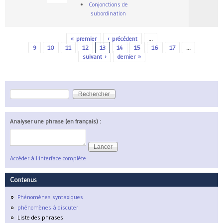
Conjonctions de
subordination
« premier
‹ précédent
…
Pages
9
10
11
12
13
14
15
16
17
…
suivant ›
dernier »
Rechercher
Formulaire de recherche
Analyser une phrase (en français) :
Accéder à l'interface complète.
Contenus
Phénomènes syntaxiques
phénomènes à discuter
Liste des phrases