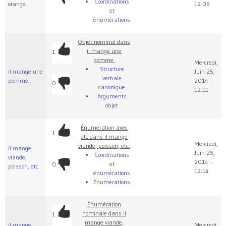
Coordinations
orange.
12:09
et
énumérations
Objet nominal dans
il mange une
1
pomme.
Mercredi,
Structure
il mange une
Juin 25,
verbale
pomme.
2014 -
0
canonique
12:11
Arguments
objet
Énumération avec
1
etc dans il mange
Mercredi,
viande, poisson, etc.
il mange
Juin 25,
Coordinations
viande,
2014 -
et
0
poisson, etc.
12:14
énumérations
Énumérations
Énumération
nominale dans il
1
mange viande,
il mange
Mercredi,