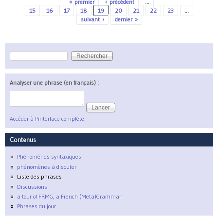
« premier
‹ précédent
…
Pages
15
16
17
18
19
20
21
22
23
…
suivant ›
dernier »
Rechercher
Formulaire de recherche
Analyser une phrase (en français) :
Accéder à l'interface complète.
Contenus
Phénomènes syntaxiques
phénomènes à discuter
Liste des phrases
Discussions
a tour of FRMG, a French (Meta)Grammar
Phrases du jour