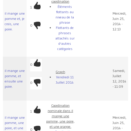
coordination
Éléments
1
flottants au
il mange une
Mercredi,
niveau de la
pomme et, je
Juin 25,
phrase
crois, une
2014 -
0
Flottants de
poire.
12:13
phrases
attachés sur
d'autres
catégories
0
il mange une
Samedi,
Graph
pomme, et
Juillet
Vendredi 11
ensuite une
12, 2014
Juillet 2014
0
poire.
- 11:09
Coordination
nominale dans il
1
mange une
il mange une
Mercredi,
pomme, une poire,
pomme, une
Juin 25,
et une orange.
poire, et une
2014 -
0