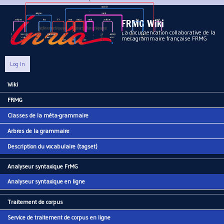
Aller au contenu principal
FRMG Wiki
La documentation collaborative de la
metagrammaire française FRMG
Log In
Wiki
Main menu
FRMG
Classes de la méta-grammaire
Arbres de la grammaire
Description du vocabulaire (tagset)
Analyseur syntaxique FrMG
Analyseur syntaxique en ligne
Traitement de corpus
Service de traitement de corpus en ligne