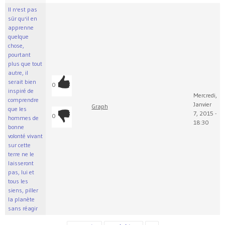
Il n'est pas
sûr qu'il en
apprenne
quelque
chose,
pourtant
plus que tout
autre, il
serait bien
0
inspiré de
Mercredi,
comprendre
Janvier
Graph
que les
7, 2015 -
0
hommes de
18:30
bonne
volonté vivant
sur cette
terre ne le
laisseront
pas, lui et
tous les
siens, piller
la planète
sans réagir