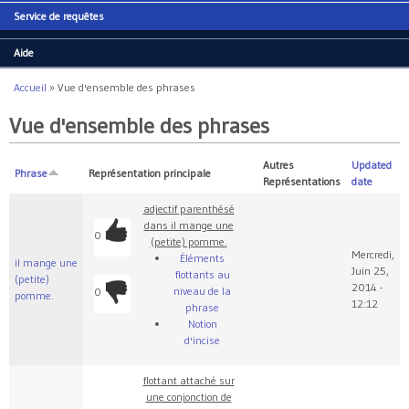
Service de requêtes
Aide
Accueil
»
Vue d'ensemble des phrases
Vous êtes ici
Vue d'ensemble des phrases
Autres
Updated
Phrase
Représentation principale
Représentations
date
adjectif parenthésé
dans il mange une
0
(petite) pomme.
Mercredi,
Éléments
il mange une
Juin 25,
flottants au
(petite)
2014 -
niveau de la
0
pomme.
12:12
phrase
Notion
d'incise
flottant attaché sur
une conjonction de