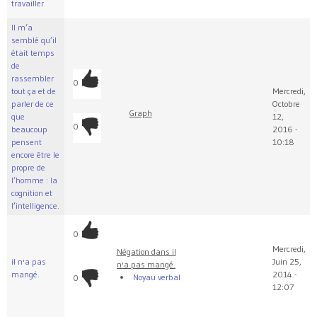
travailler
Il m’a
semblé qu’il
était temps
de
rassembler
0
tout ça et de
Mercredi,
parler de ce
Octobre
Graph
que
12,
0
beaucoup
2016 -
pensent
10:18
encore être le
propre de
l’homme : la
cognition et
l’intelligence.
0
Mercredi,
Négation dans il
il n'a pas
Juin 25,
n'a pas mangé.
mangé.
2014 -
Noyau verbal
0
12:07