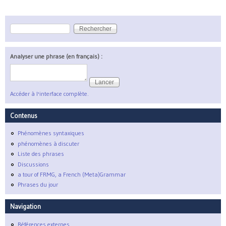
Rechercher
Formulaire de recherche
Analyser une phrase (en français) :
Accéder à l'interface complète.
Contenus
Phénomènes syntaxiques
phénomènes à discuter
Liste des phrases
Discussions
a tour of FRMG, a French (Meta)Grammar
Phrases du jour
Navigation
Références externes