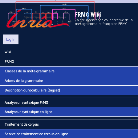
Aller au contenu principal
FRMG Wiki
La documentation collaborative de la
metagrammaire française FRMG
Log In
Wiki
Main menu
FRMG
Classes de la méta-grammaire
Arbres de la grammaire
Description du vocabulaire (tagset)
Analyseur syntaxique FrMG
Analyseur syntaxique en ligne
Traitement de corpus
Service de traitement de corpus en ligne