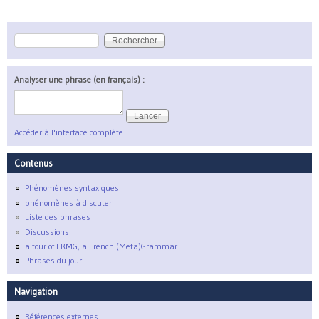
Rechercher
Formulaire de recherche
Analyser une phrase (en français) :
Accéder à l'interface complète.
Contenus
Phénomènes syntaxiques
phénomènes à discuter
Liste des phrases
Discussions
a tour of FRMG, a French (Meta)Grammar
Phrases du jour
Navigation
Références externes