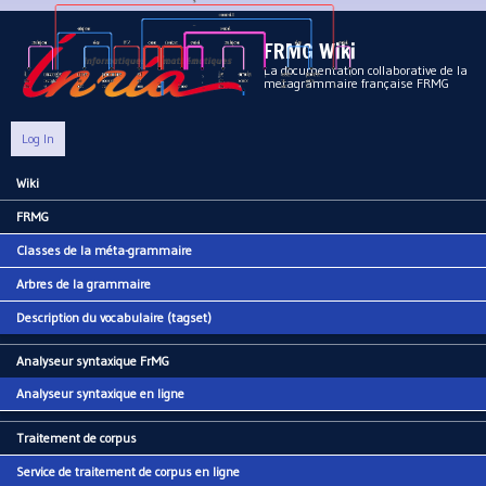
Aller au contenu principal
FRMG Wiki
La documentation collaborative de la
metagrammaire française FRMG
Log In
Wiki
Main menu
FRMG
Classes de la méta-grammaire
Arbres de la grammaire
Description du vocabulaire (tagset)
Analyseur syntaxique FrMG
Analyseur syntaxique en ligne
Traitement de corpus
Service de traitement de corpus en ligne