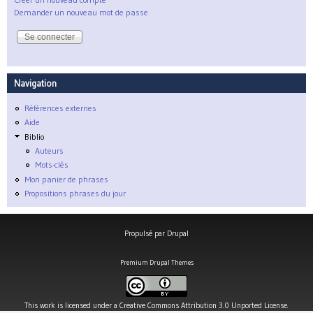
Demander un nouveau mot de passe
Navigation
Références externes
Aide
Biblio
Auteurs
Mots-clés
Mon panier de phrases
Propositions phrases du jour
Propulsé par
Drupal
Premium Drupal Themes
This work is licensed under a
Creative Commons Attribution 3.0 Unported License
.