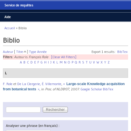
Service de requêtes
Aide
Accueil
»
Biblio
Vous êtes ici
Biblio
Auteur
[
Titre
]
Type
Année
Export 1 results:
BibTex
Filters:
Auteur
is
François Role
[Clear All Filters]
A
B
C
D
E
F
G
H
I
J
K
L
M
N
O
P
Q
R
S
T
U
V
W
X
Y
Z
L
F. Role
et
De La Clergerie, É. Villemonte
,
«
Large-scale Knowledge acquisition
»
, in
Proc. of NLDB'07
, 2007.
Google Scholar
BibTex
from botanical texts
Rechercher
Formulaire de recherche
Analyser une phrase (en français) :