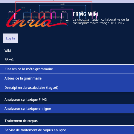
Aller au contenu principal
FRMG Wiki
La documentation collaborative de la
metagrammaire française FRMG
Log In
Wiki
Main menu
FRMG
Classes de la méta-grammaire
Arbres de la grammaire
Description du vocabulaire (tagset)
Analyseur syntaxique FrMG
Analyseur syntaxique en ligne
Traitement de corpus
Service de traitement de corpus en ligne