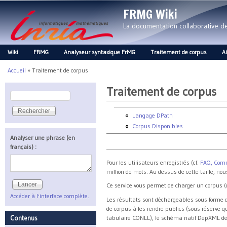
FRMG Wiki
La documentation collaborative 
Wiki
FRMG
Analyseur syntaxique FrMG
Traitement de corpus
A
Main menu
Accueil
»
Traitement de corpus
Vous êtes ici
Traitement de corpus
Rechercher
Formulaire de recherche
Langage DPath
Corpus Disponibles
Analyser une phrase (en
français) :
Pour les utilisateurs enregistrés (cf.
FAQ, Comm
million de mots. Au dessus de cette taille, no
Ce service vous permet de charger un corpus (
Accéder à l'interface complète.
Les résultats sont déchargeables sous forme d
de corpus à les rendre publics (sous réserve qu'
Contenus
tabulaire CONLL), le schéma natif DepXML de