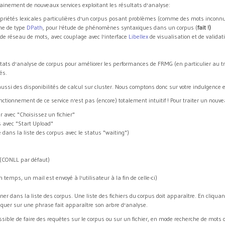
ainement de nouveaux services exploitant les résultats d'analyse:
propriétés lexicales particulières d'un corpus posant problèmes (comme des mots inconn
che de type
DPath
, pour l'étude de phénomènes syntaxiques dans un corpus (
fait !)
n de réseau de mots, avec couplage avec l'interface
Libellex
de visualisation et de validati
ultats d'analyse de corpus pour améliorer les performances de FRMG (en particulier au trav
és.
aussi des disponibilités de calcul sur cluster. Nous comptons donc sur votre indulgence 
onctionnement de ce service n'est pas (encore) totalement intuitif ! Pour traiter un nouve
er avec "Choisissez un fichier"
 avec "Start Upload"
 dans la liste des corpus avec le status "waiting")
e (CONLL par défaut)
emps, un mail est envoyé à l'utilisateur à la fin de celle-ci)
tionner dans la liste des corpus. Une liste des fichiers du corpus doit apparaître. En cliqua
iquer sur une phrase fait apparaître son arbre d'analyse.
 possible de faire des requêtes sur le corpus ou sur un fichier, en mode recherche de mots