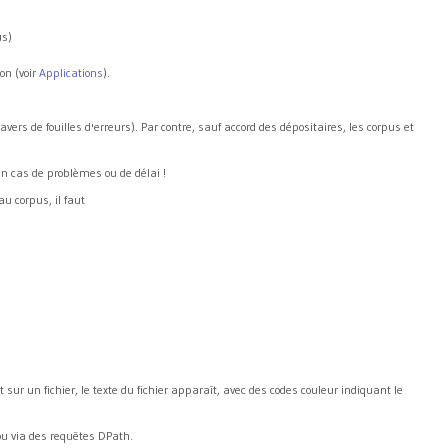
us)
on (voir
Applications
).
ers de fouilles d'erreurs). Par contre, sauf accord des dépositaires, les corpus et
en cas de problèmes ou de délai !
au corpus, il faut
nt sur un fichier, le texte du fichier apparaît, avec des codes couleur indiquant le
 ou via des requêtes DPath.