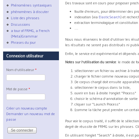
Des travaux sont en cours pour proposer proch
Phénomènes syntaxiques
fouille d'erreurs, pour déterminer des 
phénomènes à discuter
indexation (via
ElasticSearch
) et recher
Liste des phrases
extraction terminologique et constitutio
Discussions
....
a tour of FRMG, a French
(Meta)Grammar
Nous nous réservons le droit d'utiliser les rés
Phrases du jour
les résultats ne seront pas distribués ni publi
Enfin, le service est expérimental et dépends 
Connexion utilisateur
Notes sur l'utilisation du service
: le mode de f
Nom d'utilisateur
*
sélectionner un fichier ou archive à trait
charger le fichier comme nouveau corpus
(le corpus chargé doit ensuite apparaître
sélectionner le corpus dans la liste,
Mot de passe
*
ouvrir en bas à droite l'onglet "Process"
choisir le schéma d'annotation de sorti
cliquer sur "Launch Process"
Créer un nouveau compte
(comme la tâche peut prendre un certain t
Demander un nouveau mot de
passe
Pour voir le corpus traité, il suffit de le sélec
degré de réussite de FRMG sur les phrases. Cl
En utilisant l'onglet "Search" à droite, il est