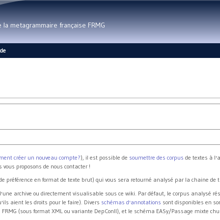
Aller au contenu principal
de la metagrammaire française FRMG
ide
ent créer un nouveau compte?
), il est possible de
soumettre des corpus
de textes à l'
us vous proposons de nous contacter !
de préférence en format de texte brut) qui vous sera retourné analysé par la chaine de
'une archive ou directement visualisable sous ce wiki. Par défaut, le corpus analysé r
ils aient les droits pour le faire). Divers
schémas d'annotations
sont disponibles en so
 FRMG (sous format XML ou variante DepConll), et le schéma EASy/Passage mixte chu