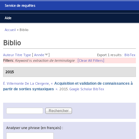
Service de requêtes
Aide
Accueil
»
Biblio
Vous êtes ici
Biblio
Auteur
Titre
Type
[
Année
]
Export 1 results:
BibTex
Filters:
Keyword
is
extraction de terminologie
[Clear All Filters]
2015
É. Villemonte De La Clergerie
,
«
Acquisition et validation de connaissances à
»
. 2015.
Google Scholar
BibTex
partir de sorties syntaxiques
Rechercher
Formulaire de recherche
Analyser une phrase (en français) :