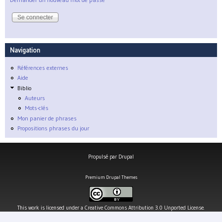
Navigation
Références externes
Aide
Biblio
Auteurs
Mots-clés
Mon panier de phrases
Propositions phrases du jour
Propulsé par
Drupal
Premium Drupal Themes
This work is licensed under a
Creative Commons Attribution 3.0 Unported License
.