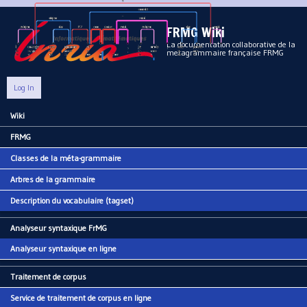
Aller au contenu principal
FRMG Wiki
La documentation collaborative de la
metagrammaire française FRMG
Log In
Wiki
Main menu
FRMG
Classes de la méta-grammaire
Arbres de la grammaire
Description du vocabulaire (tagset)
Analyseur syntaxique FrMG
Analyseur syntaxique en ligne
Traitement de corpus
Service de traitement de corpus en ligne