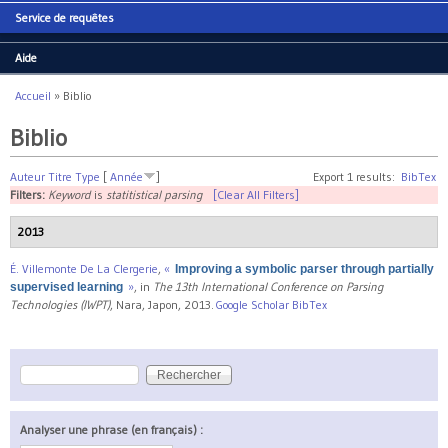
Service de requêtes
Aide
Accueil
»
Biblio
Vous êtes ici
Biblio
Auteur
Titre
Type
[
Année
]
Export 1 results:
BibTex
Filters:
Keyword
is
statitistical parsing
[Clear All Filters]
2013
É. Villemonte De La Clergerie
,
«
Improving a symbolic parser through partially
»
, in
The 13th International Conference on Parsing
supervised learning
Technologies (IWPT)
, Nara, Japon, 2013.
Google Scholar
BibTex
Rechercher
Formulaire de recherche
Analyser une phrase (en français) :