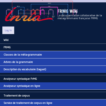
Aller au contenu principal
FRMG Wiki
La documentation collaborative de la
metagrammaire française FRMG
Log In
Wiki
Main menu
FRMG
Classes de la méta-grammaire
Arbres de la grammaire
Description du vocabulaire (tagset)
Analyseur syntaxique FrMG
Analyseur syntaxique en ligne
Traitement de corpus
Service de traitement de corpus en ligne