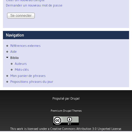
Demander un nouveau mot de passe
Navigation
Références externes
Aide
Biblio
Auteurs
Mots-clés
Mon panier de phrases
Propositions phrases du jour
Propulsé par
Drupal
Premium Drupal Themes
This work is licensed under a
Creative Commons Attribution 3.0 Unported License
.