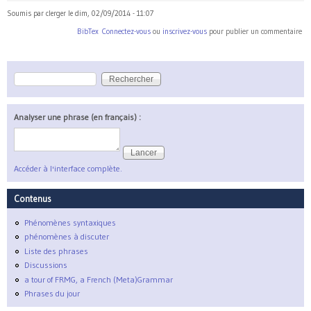
Soumis par
clerger
le
dim, 02/09/2014 - 11:07
BibTex
Connectez-vous
ou
inscrivez-vous
pour publier un commentaire
Rechercher
Formulaire de recherche
Analyser une phrase (en français) :
Accéder à l'interface complète.
Contenus
Phénomènes syntaxiques
phénomènes à discuter
Liste des phrases
Discussions
a tour of FRMG, a French (Meta)Grammar
Phrases du jour