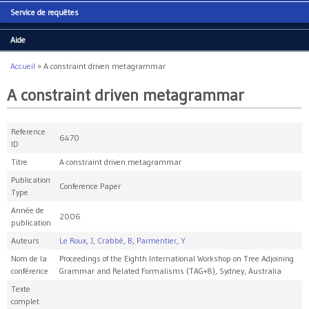
Service de requêtes
Aide
Accueil
»
A constraint driven metagrammar
Vous êtes ici
A constraint driven metagrammar
Reference
6470
ID
Titre
A constraint driven metagrammar
Publication
Conference Paper
Type
Année de
2006
publication
Auteurs
Le Roux, J
,
Crabbé, B
,
Parmentier, Y
Nom de la
Proceedings of the Eighth International Workshop on Tree Adjoining
conférence
Grammar and Related Formalisms (TAG+8), Sydney, Australia
Texte
complet