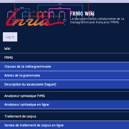
Aller au contenu principal
FRMG Wiki
La documentation collaborative de la
metagrammaire française FRMG
Log In
Wiki
Main menu
FRMG
Classes de la méta-grammaire
Arbres de la grammaire
Description du vocabulaire (tagset)
Analyseur syntaxique FrMG
Analyseur syntaxique en ligne
Traitement de corpus
Service de traitement de corpus en ligne