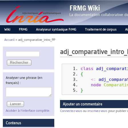
FRMG Wiki
La documentation collaborative 
Wiki
FRMG
Analyseur syntaxique FrMG
Traitement de corpus
A
Main menu
Accueil
»
adj_comparative_intro_PP
Vous êtes ici
adj_comparative_intro
Rechercher
Formulaire de recherche
class
adj_comparat
{
Analyser une phrase (en
<:
adj_compara
français) :
node
Comparati
}
Ajouter un commentaire
Accéder à l'interface complète.
Connectez-vous
ou
inscrivez-vous
pour publier
Contenus