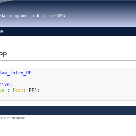
Aller au contenu principal
de la metagrammaire française FRMG
ide
_PP
ive_intro_PP
tive
;
ve
 : 
[
cat
: PP
]
;
 un commentaire