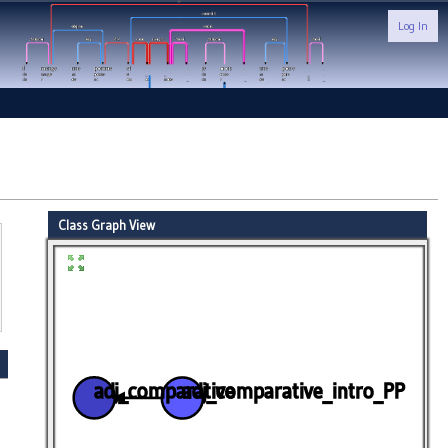
Log In
Class Graph View
adj_comparative
adj_comparative_intro_PP