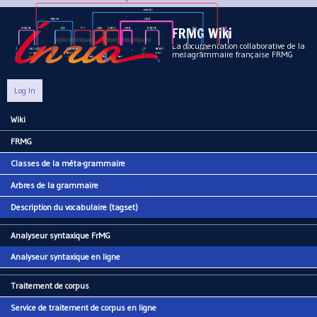
Aller au contenu principal
FRMG Wiki
La documentation collaborative de la
metagrammaire française FRMG
Log In
Wiki
Main menu
FRMG
Classes de la méta-grammaire
Arbres de la grammaire
Description du vocabulaire (tagset)
Analyseur syntaxique FrMG
Analyseur syntaxique en ligne
Traitement de corpus
Service de traitement de corpus en ligne