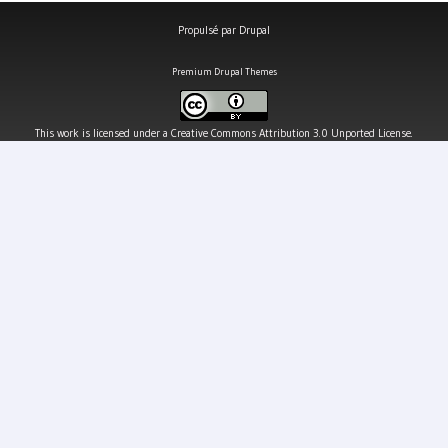
Propulsé par
Drupal
Premium Drupal Themes
This work is licensed under a
Creative Commons Attribution 3.0 Unported License
.