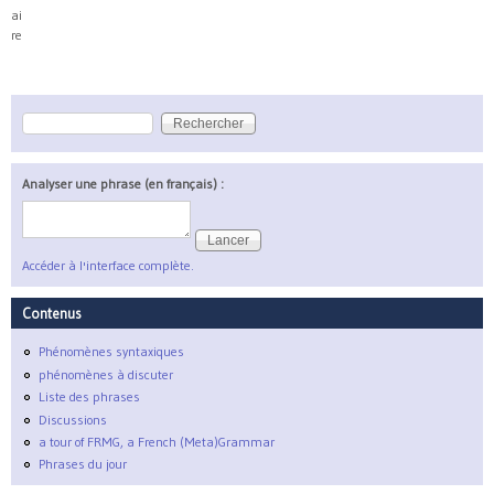
ai
re
Rechercher
Formulaire de recherche
Analyser une phrase (en français) :
Accéder à l'interface complète.
Contenus
Phénomènes syntaxiques
phénomènes à discuter
Liste des phrases
Discussions
a tour of FRMG, a French (Meta)Grammar
Phrases du jour