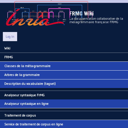
Aller au contenu principal
FRMG Wiki
La documentation collaborative de la
metagrammaire française FRMG
Log In
Wiki
Main menu
FRMG
Classes de la méta-grammaire
Arbres de la grammaire
Description du vocabulaire (tagset)
Analyseur syntaxique FrMG
Analyseur syntaxique en ligne
Traitement de corpus
Service de traitement de corpus en ligne