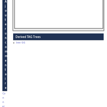
A
j
o
u
t
e
r
u
Derived TAG Trees
n
c
tree 66
o
m
m
e
n
t
a
i
r
e
Co
n
n
ec