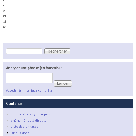
m
e
nt
ai
re
Rechercher
Formulaire de recherche
Analyser une phrase (en français) :
Accéder à l'interface complète.
Contenus
Phénomènes syntaxiques
phénomènes à discuter
Liste des phrases
Discussions