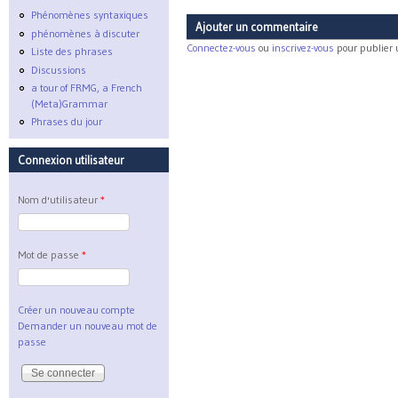
Phénomènes syntaxiques
Ajouter un commentaire
phénomènes à discuter
Connectez-vous
ou
inscrivez-vous
pour publier
Liste des phrases
Discussions
a tour of FRMG, a French
(Meta)Grammar
Phrases du jour
Connexion utilisateur
Nom d'utilisateur
*
Mot de passe
*
Créer un nouveau compte
Demander un nouveau mot de
passe