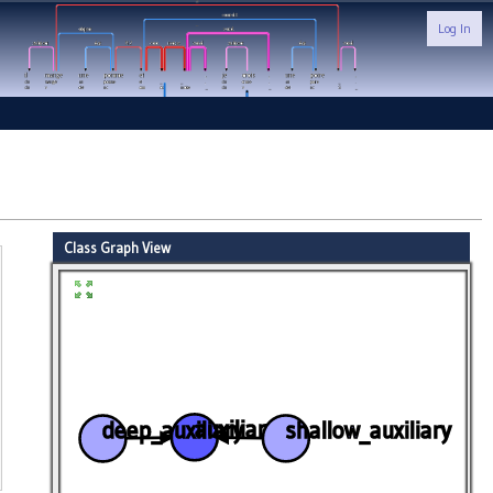
Log In
Class Graph View
 tree
auxiliary
shallow_auxiliary
deep_auxiliary