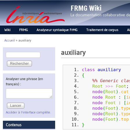
FRMG Wiki
La documentation collaborative 
Wiki
FRMG
Analyseur syntaxique FrMG
Traitement de corpus
A
Main menu
Accueil
»
auxiliary
Vous êtes ici
auxiliary
Rechercher
Formulaire de recherche
class
auxiliary
{
Analyser une phrase (en
%% Generic cla
français) :
Root
>>+
Foot
;
node
(
Root
)
.
cat
node
Root
 : 
[
i
node
Foot
 : 
[
i
node
(
Foot
)
.
typ
Accéder à l'interface complète.
node
(
Root
)
.
typ
node
(
Foot
)
.
top
}
Contenus