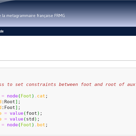
Aller au contenu principal
de la metagrammaire française FRMG
ide
ss to set constraints between foot and root of aux
=
node
(
Foot
)
.
cat
;
d
:Root
]
;
d
:Foot
]
;
e
=
value
(
foot
)
;
e
=
value
(
std
)
;
=
node
(
Foot
)
.
bot
;