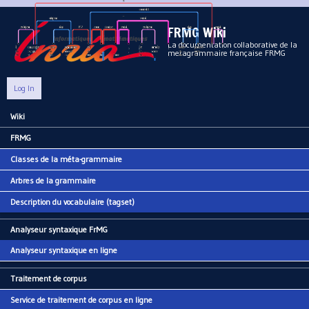
Aller au contenu principal
FRMG Wiki
La documentation collaborative de la
metagrammaire française FRMG
Log In
Wiki
Main menu
FRMG
Classes de la méta-grammaire
Arbres de la grammaire
Description du vocabulaire (tagset)
Analyseur syntaxique FrMG
Analyseur syntaxique en ligne
Traitement de corpus
Service de traitement de corpus en ligne