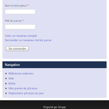
Nom d'utilisateur
*
Mot de passe
*
Créer un nouveau compte
Demander un nouveau mot de passe
Navigation
Références externes
Aide
Biblio
Mon panier de phrases
Propositions phrases du jour
Propulsé par
Drupal