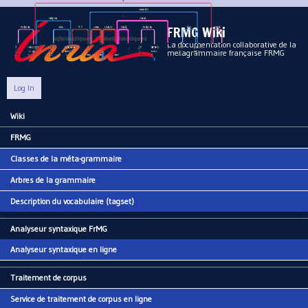
Aller au contenu principal
FRMG Wiki
La documentation collaborative de la
metagrammaire française FRMG
Log In
Wiki
Main menu
FRMG
Classes de la méta-grammaire
Arbres de la grammaire
Description du vocabulaire (tagset)
Analyseur syntaxique FrMG
Analyseur syntaxique en ligne
Traitement de corpus
Service de traitement de corpus en ligne