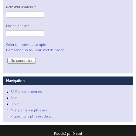
Nom d'utilisateur
*
Mot de passe
*
Créer un nouveau compte
Demander un nouveau mot de passe
Navigation
Références externes
Aide
Biblio
Mon panier de phrases
Propositions phrases du jour
Propulsé par
Drupal