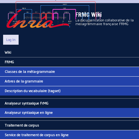
Aller au contenu principal
FRMG Wiki
La documentation collaborative de la
metagrammaire française FRMG
Log In
Wiki
Main menu
FRMG
Classes de la méta-grammaire
Arbres de la grammaire
Description du vocabulaire (tagset)
Analyseur syntaxique FrMG
Analyseur syntaxique en ligne
Traitement de corpus
Service de traitement de corpus en ligne