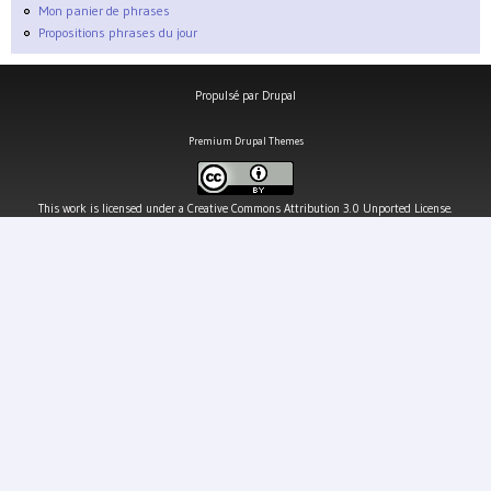
Mon panier de phrases
Propositions phrases du jour
Propulsé par
Drupal
Premium Drupal Themes
This work is licensed under a
Creative Commons Attribution 3.0 Unported License
.