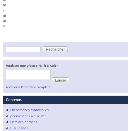
m
e
nt
ai
re
Rechercher
Formulaire de recherche
Analyser une phrase (en français) :
Accéder à l'interface complète.
Contenus
Phénomènes syntaxiques
phénomènes à discuter
Liste des phrases
Discussions