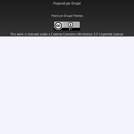
Propulsé par
Drupal
Premium Drupal Themes
This work is licensed under a
Creative Commons Attribution 3.0 Unported License
.