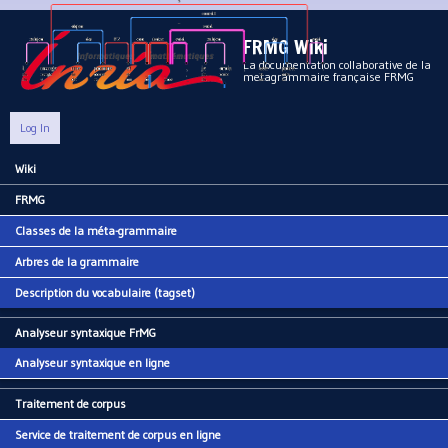
Aller au contenu principal
FRMG Wiki
La documentation collaborative de la
metagrammaire française FRMG
Log In
Wiki
Main menu
FRMG
Classes de la méta-grammaire
Arbres de la grammaire
Description du vocabulaire (tagset)
Analyseur syntaxique FrMG
Analyseur syntaxique en ligne
Traitement de corpus
Service de traitement de corpus en ligne