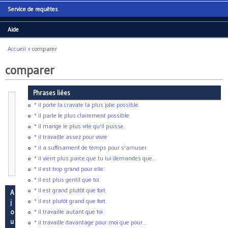
Service de requêtes
Aide
Accueil
»
comparer
Vous êtes ici
comparer
Phrases liées
class
comparer
* il porte la cravate la plus jolie possible.
{
* il parle le plus clairement possible.
+
comparer
;
* il mange le plus vite qu'il puisse.
<:
adv
;
* il travaille assez pour vivre
comparer
=
Adv
;
* il a suffisament de temps pour s'amuser.
node
comparer
 : 
[
lex
: plus
|
moins
|
aut
top
: 
[
adv_kind
: int
* il vient plus parce que tu lui demandes que...
}
* il est trop grand pour elle.
* il est plus gentil que toi.
* il est grand plutôt que fort.
A
* il est plutôt grand que fort.
j
o
* il travaille autant que toi.
u
* il travaille davantage pour moi que pour...