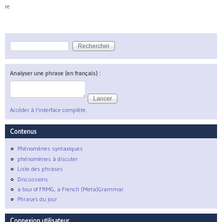
re
Rechercher
Formulaire de recherche
Analyser une phrase (en français) :
Accéder à l'interface complète.
Contenus
Phénomènes syntaxiques
phénomènes à discuter
Liste des phrases
Discussions
a tour of FRMG, a French (Meta)Grammar
Phrases du jour
Connexion utilisateur