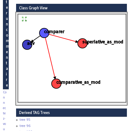
t
e
Class Graph View
r
u
n
c
comparer
o
m
superlative_as_mod
adv
m
e
n
t
a
i
r
comparative_as_mod
e
Co
n
n
ec
Derived TAG Trees
te
z-
tree 95
vo
tree 96
u