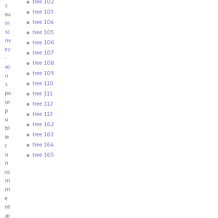
tree 102
s
tree 103
ou
tree 104
in
sc
tree 105
riv
tree 106
ez
tree 107
-
tree 108
vo
tree 109
u
tree 110
s
po
tree 111
ur
tree 112
p
tree 113
u
tree 162
bl
tree 163
ie
tree 164
r
u
tree 165
n
co
m
m
e
nt
ai