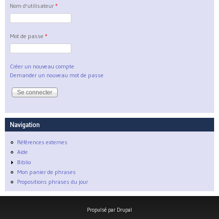
Nom d'utilisateur
*
Mot de passe
*
Créer un nouveau compte
Demander un nouveau mot de passe
Navigation
Références externes
Aide
Biblio
Mon panier de phrases
Propositions phrases du jour
Propulsé par
Drupal