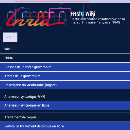
Aller au contenu principal
FRMG Wiki
La documentation collaborative de la
metagrammaire française FRMG
Log In
Wiki
Main menu
FRMG
Classes de la méta-grammaire
Arbres de la grammaire
Description du vocabulaire (tagset)
Analyseur syntaxique FrMG
Analyseur syntaxique en ligne
Traitement de corpus
Service de traitement de corpus en ligne