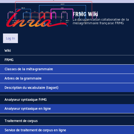
Aller au contenu principal
FRMG Wiki
La documentation collaborative de la
metagrammaire française FRMG
Log In
Wiki
Main menu
FRMG
Classes de la méta-grammaire
Arbres de la grammaire
Description du vocabulaire (tagset)
Analyseur syntaxique FrMG
Analyseur syntaxique en ligne
Traitement de corpus
Service de traitement de corpus en ligne