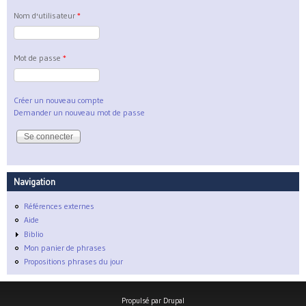
Nom d'utilisateur
*
Mot de passe
*
Créer un nouveau compte
Demander un nouveau mot de passe
Navigation
Références externes
Aide
Biblio
Mon panier de phrases
Propositions phrases du jour
Propulsé par
Drupal