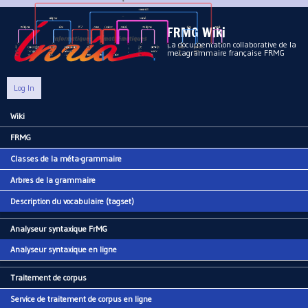
Aller au contenu principal
FRMG Wiki
La documentation collaborative de la
metagrammaire française FRMG
Log In
Wiki
Main menu
FRMG
Classes de la méta-grammaire
Arbres de la grammaire
Description du vocabulaire (tagset)
Analyseur syntaxique FrMG
Analyseur syntaxique en ligne
Traitement de corpus
Service de traitement de corpus en ligne