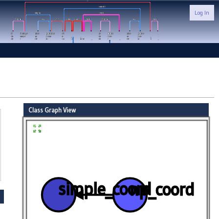
Log In
Class Graph View
simple_coord
np_coord