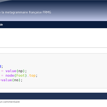
Aller au contenu principal
de la metagrammaire française FRMG
ide
d
;
=
value
(
np
)
;
=
node
(
Foot
)
.
top
;
=
value
(
no
)
;
 un commentaire