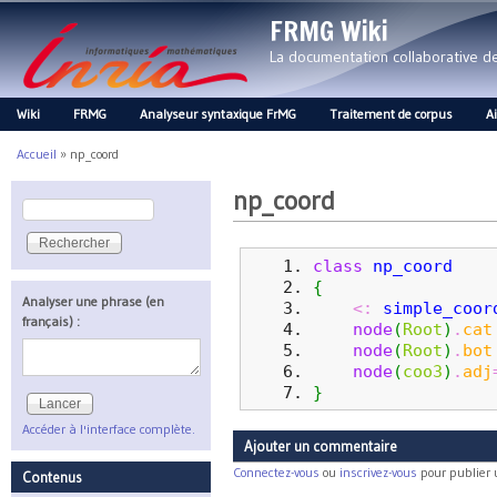
FRMG Wiki
La documentation collaborative 
Wiki
FRMG
Analyseur syntaxique FrMG
Traitement de corpus
A
Main menu
Accueil
»
np_coord
Vous êtes ici
np_coord
Rechercher
Formulaire de recherche
class
np_coord
{
Analyser une phrase (en
<:
simple_coor
français) :
node
(
Root
)
.
cat
node
(
Root
)
.
bot
node
(
coo3
)
.
adj
}
Accéder à l'interface complète.
Ajouter un commentaire
Connectez-vous
ou
inscrivez-vous
pour publier
Contenus