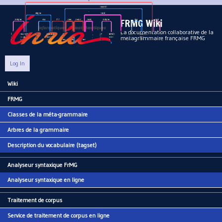
Aller au contenu principal
FRMG Wiki
La documentation collaborative de la
metagrammaire française FRMG
Log In
Wiki
Main menu
FRMG
Classes de la méta-grammaire
Arbres de la grammaire
Description du vocabulaire (tagset)
Analyseur syntaxique FrMG
Analyseur syntaxique en ligne
Traitement de corpus
Service de traitement de corpus en ligne