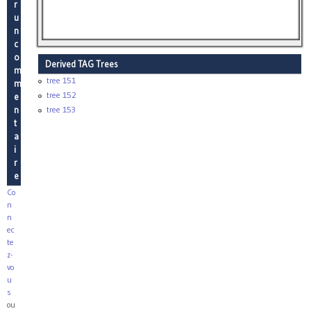
r
u
n
c
o
Derived TAG Trees
m
tree 151
m
tree 152
e
n
tree 153
t
a
i
r
e
Co
n
n
ec
te
z-
vo
u
s
ou