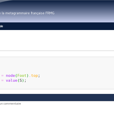
Aller au contenu principal
de la metagrammaire française FRMG
ide
=
node
(
Foot
)
.
top
;
=
value
(
S
)
;
 un commentaire