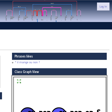
Log In
Phrases liées
* il mange ou non ?
Class Graph View