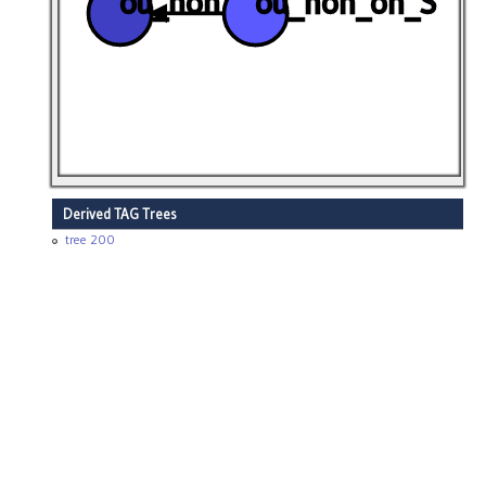
ou_non
ou_non_on_S
Derived TAG Trees
tree 200