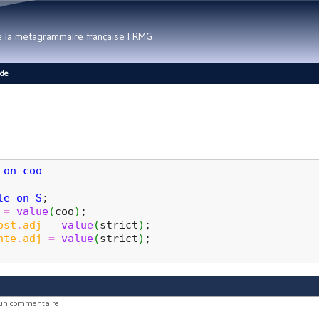
Aller au contenu principal
de la metagrammaire française FRMG
ide
_on_coo
le_on_S
;
=
value
(
coo
)
;
ost
.
adj
=
value
(
strict
)
;
nte
.
adj
=
value
(
strict
)
;
 un commentaire