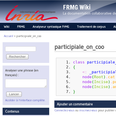
FRMG Wiki
La documentation collaborative 
Wiki
FRMG
Analyseur syntaxique FrMG
Traitement de corpus
A
Main menu
Accueil
»
participiale_on_coo
Vous êtes ici
participiale_on_coo
Rechercher
Formulaire de recherche
class
participiale
{
Analyser une phrase (en
<:
_participia
français) :
node
(
Root
)
.
cat
node
(
Incise
)
.
p
node
(
Incise
)
.
a
}
Accéder à l'interface complète.
Ajouter un commentaire
Connectez-vous
ou
inscrivez-vous
pour publier
Contenus