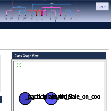
Log In
Class Graph View
_participiale_on_S
participiale_on_coo