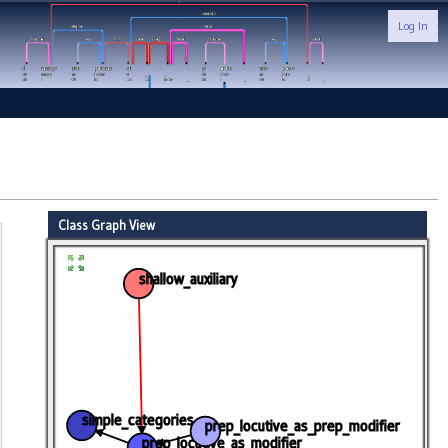
Log In
Class Graph View
shallow_auxiliary
simple_categories
prep_locutive_as_prep_modifier
prep_locutive_as_modifier