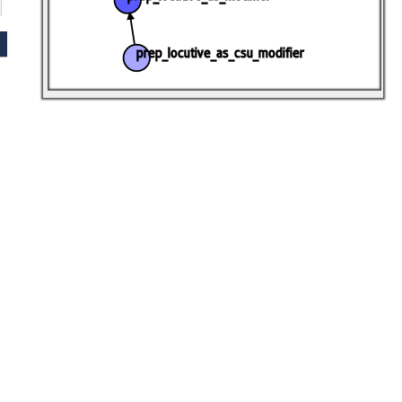
prep_locutive_as_csu_modifier