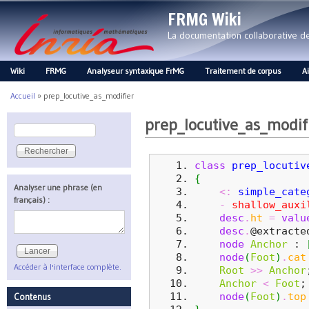
FRMG Wiki
La documentation collaborative 
Wiki
FRMG
Analyseur syntaxique FrMG
Traitement de corpus
A
Main menu
Accueil
»
prep_locutive_as_modifier
Vous êtes ici
prep_locutive_as_modif
Rechercher
Formulaire de recherche
class
prep_locutiv
{
Analyser une phrase (en
<:
simple_cate
français) :
-
shallow_auxi
desc
.
ht
=
valu
desc
.
@extracte
node
Anchor
 : 
node
(
Foot
)
.
cat
Accéder à l'interface complète.
Root
>>
Anchor
Anchor
<
Foot
;
node
(
Foot
)
.
top
Contenus