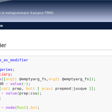
Aller au contenu principal
de la metagrammaire française FRMG
ide
ier
e_as_modifier
gories
;
liary
;
e
(
[
arg1
: @emptyarg_fs,
arg2
: @emptyarg_fs
]
)
;
d0 
=
value
(
-
)
;
[
cat
: prep, 
bot
: 
[
pcas
: prepmod
|
jusque 
]
]
;
=
value
(
prep
|
csu
)
;
;
=
node
(
Root
)
.
bot
;