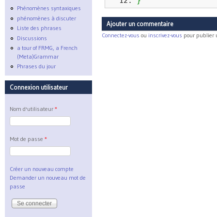
}
Phénomènes syntaxiques
phénomènes à discuter
Ajouter un commentaire
Liste des phrases
Connectez-vous
ou
inscrivez-vous
pour publier
Discussions
a tour of FRMG, a French
(Meta)Grammar
Phrases du jour
Connexion utilisateur
Nom d'utilisateur
*
Mot de passe
*
Créer un nouveau compte
Demander un nouveau mot de
passe