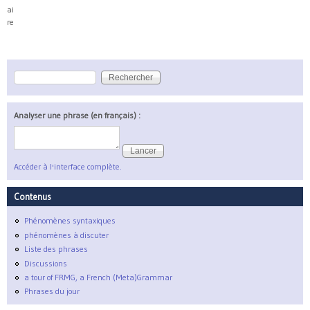
ai
re
Rechercher
Formulaire de recherche
Analyser une phrase (en français) :
Accéder à l'interface complète.
Contenus
Phénomènes syntaxiques
phénomènes à discuter
Liste des phrases
Discussions
a tour of FRMG, a French (Meta)Grammar
Phrases du jour