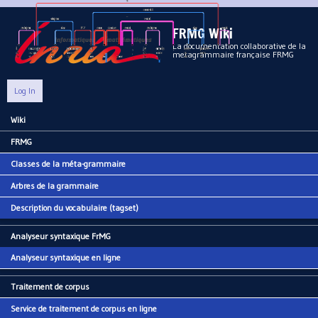
Aller au contenu principal
FRMG Wiki
La documentation collaborative de la
metagrammaire française FRMG
Log In
Wiki
Main menu
FRMG
Classes de la méta-grammaire
Arbres de la grammaire
Description du vocabulaire (tagset)
Analyseur syntaxique FrMG
Analyseur syntaxique en ligne
Traitement de corpus
Service de traitement de corpus en ligne