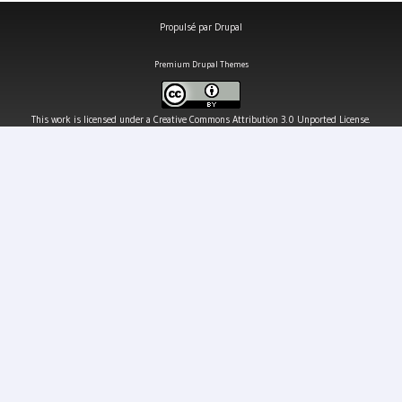
Propulsé par
Drupal
Premium Drupal Themes
This work is licensed under a
Creative Commons Attribution 3.0 Unported License
.