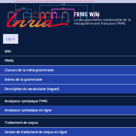
Aller au contenu principal
FRMG Wiki
La documentation collaborative de la
metagrammaire française FRMG
Log In
Wiki
Main menu
FRMG
Classes de la méta-grammaire
Arbres de la grammaire
Description du vocabulaire (tagset)
Analyseur syntaxique FrMG
Analyseur syntaxique en ligne
Traitement de corpus
Service de traitement de corpus en ligne