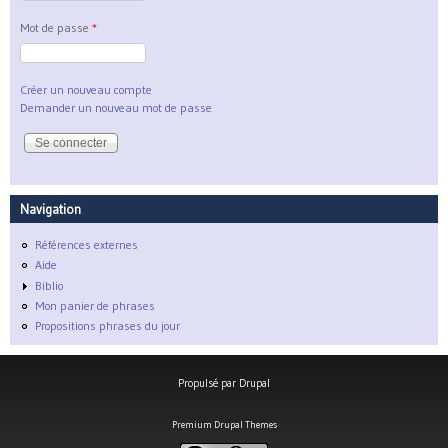
Mot de passe
*
Créer un nouveau compte
Demander un nouveau mot de passe
Navigation
Références externes
Aide
Biblio
Mon panier de phrases
Propositions phrases du jour
Propulsé par
Drupal
Premium Drupal Themes