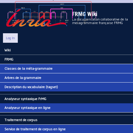
Aller au contenu principal
FRMG Wiki
La documentation collaborative de la
metagrammaire française FRMG
Log In
Wiki
Main menu
FRMG
Classes de la méta-grammaire
Arbres de la grammaire
Description du vocabulaire (tagset)
Analyseur syntaxique FrMG
Analyseur syntaxique en ligne
Traitement de corpus
Service de traitement de corpus en ligne