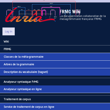
Aller au contenu principal
FRMG Wiki
La documentation collaborative de la
metagrammaire française FRMG
Log In
Wiki
Main menu
FRMG
Classes de la méta-grammaire
Arbres de la grammaire
Description du vocabulaire (tagset)
Analyseur syntaxique FrMG
Analyseur syntaxique en ligne
Traitement de corpus
Service de traitement de corpus en ligne