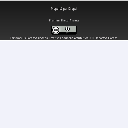
Propulsé par
Drupal
Premium Drupal Themes
This work is licensed under a
Creative Commons Attribution 3.0 Unported License
.