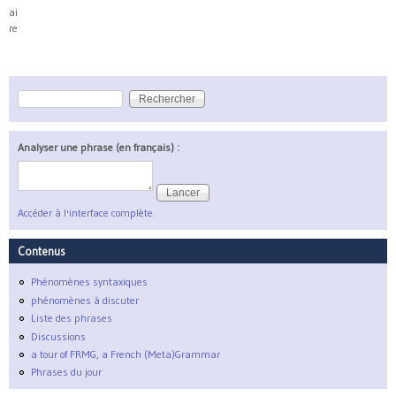
ai
re
Rechercher
Formulaire de recherche
Analyser une phrase (en français) :
Accéder à l'interface complète.
Contenus
Phénomènes syntaxiques
phénomènes à discuter
Liste des phrases
Discussions
a tour of FRMG, a French (Meta)Grammar
Phrases du jour