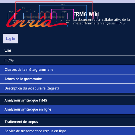
Aller au contenu principal
FRMG Wiki
La documentation collaborative de la
metagrammaire française FRMG
Log In
Wiki
Main menu
FRMG
Classes de la méta-grammaire
Arbres de la grammaire
Description du vocabulaire (tagset)
Analyseur syntaxique FrMG
Analyseur syntaxique en ligne
Traitement de corpus
Service de traitement de corpus en ligne