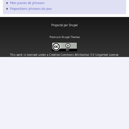
Mon panier de phrases
Propositions phrases du jour
Propulsé par
Drupal
Premium Drupal Themes
This work is licensed under a
Creative Commons Attribution 3.0 Unported License
.