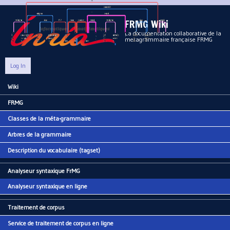
Aller au contenu principal
FRMG Wiki
La documentation collaborative de la
metagrammaire française FRMG
Log In
Wiki
Main menu
FRMG
Classes de la méta-grammaire
Arbres de la grammaire
Description du vocabulaire (tagset)
Analyseur syntaxique FrMG
Analyseur syntaxique en ligne
Traitement de corpus
Service de traitement de corpus en ligne