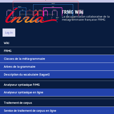
Aller au contenu principal
FRMG Wiki
La documentation collaborative de la
metagrammaire française FRMG
Log In
Wiki
Main menu
FRMG
Classes de la méta-grammaire
Arbres de la grammaire
Description du vocabulaire (tagset)
Analyseur syntaxique FrMG
Analyseur syntaxique en ligne
Traitement de corpus
Service de traitement de corpus en ligne