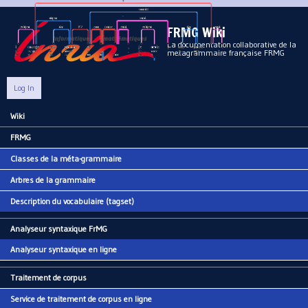
Aller au contenu principal
FRMG Wiki
La documentation collaborative de la
metagrammaire française FRMG
Log In
Wiki
Main menu
FRMG
Classes de la méta-grammaire
Arbres de la grammaire
Description du vocabulaire (tagset)
Analyseur syntaxique FrMG
Analyseur syntaxique en ligne
Traitement de corpus
Service de traitement de corpus en ligne