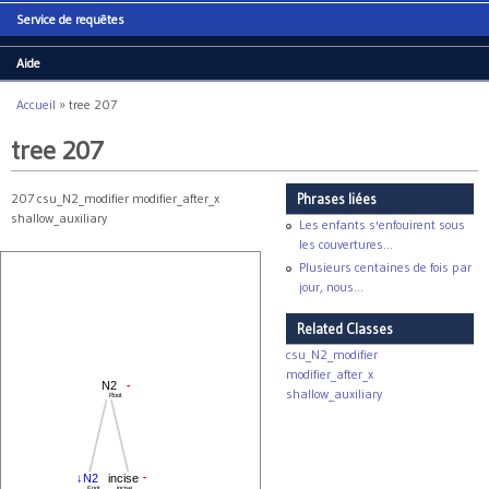
Service de requêtes
Aide
Accueil
»
tree 207
Vous êtes ici
tree 207
207 csu_N2_modifier modifier_after_x
Phrases liées
shallow_auxiliary
Les enfants s'enfouirent sous
les couvertures...
Plusieurs centaines de fois par
jour, nous...
Related Classes
csu_N2_modifier
modifier_after_x
-
N2
shallow_auxiliary
Root
-
↓N2
incise
Foot
incise