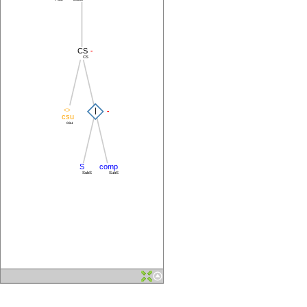
-
CS
CS
<>
|
-
csu
csu
S
comp
SubS
SubS