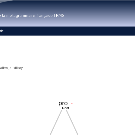
Aller au contenu principal
de la metagrammaire française FRMG
ide
allow_auxiliary
-
pro
Root