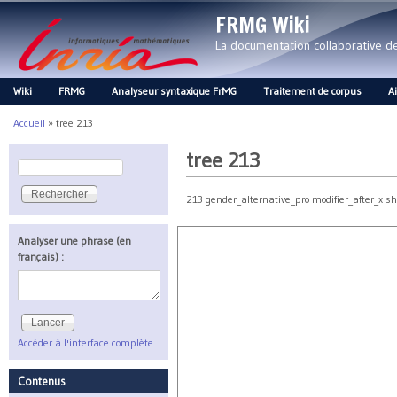
FRMG Wiki
La documentation collaborative 
Wiki
FRMG
Analyseur syntaxique FrMG
Traitement de corpus
A
Main menu
Accueil
»
tree 213
Vous êtes ici
tree 213
Rechercher
Formulaire de recherche
213 gender_alternative_pro modifier_after_x sh
Analyser une phrase (en
français) :
Accéder à l'interface complète.
Contenus