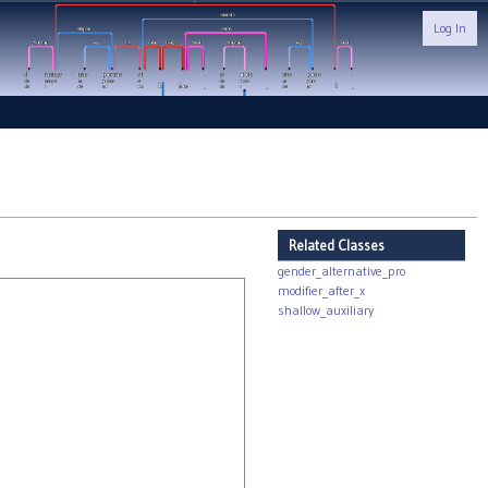
Log In
Related Classes
gender_alternative_pro
modifier_after_x
shallow_auxiliary