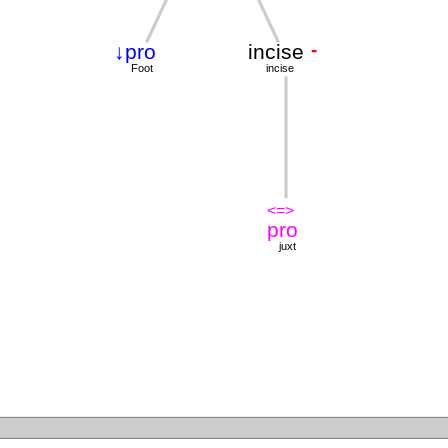
-
↓pro
incise
Foot
incise
<=>
pro
juxt