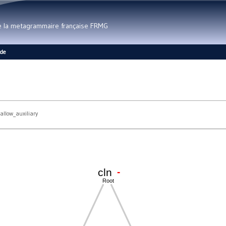
Aller au contenu principal
de la metagrammaire française FRMG
ide
allow_auxiliary
-
cln
Root