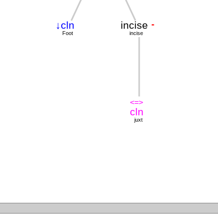
-
↓cln
incise
Foot
incise
<=>
cln
juxt