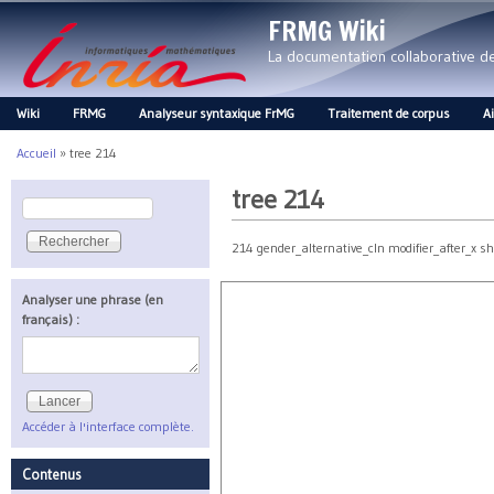
FRMG Wiki
La documentation collaborative 
Wiki
FRMG
Analyseur syntaxique FrMG
Traitement de corpus
A
Main menu
Accueil
»
tree 214
Vous êtes ici
tree 214
Rechercher
Formulaire de recherche
214 gender_alternative_cln modifier_after_x sh
Analyser une phrase (en
français) :
Accéder à l'interface complète.
Contenus