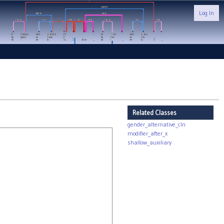
Log In
Related Classes
gender_alternative_cln
modifier_after_x
shallow_auxiliary