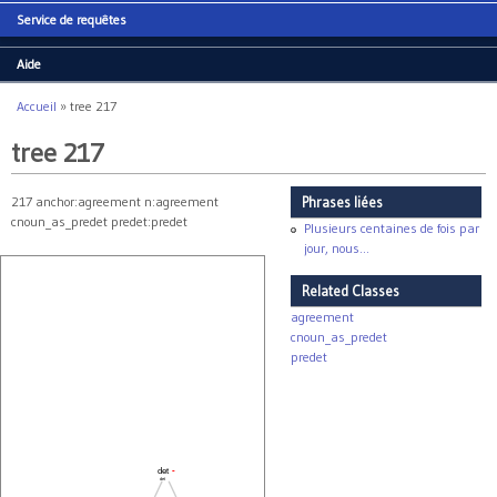
Service de requêtes
Aide
Accueil
»
tree 217
Vous êtes ici
tree 217
217 anchor:agreement n:agreement
Phrases liées
cnoun_as_predet predet:predet
Plusieurs centaines de fois par
jour, nous...
Related Classes
agreement
cnoun_as_predet
predet
det
-
det