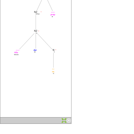
N2
-
<=>
prep
N2Root
de
N2
-
N2
det
N
-
<=>
title
det
N
Monsieur
<>
nc
nc