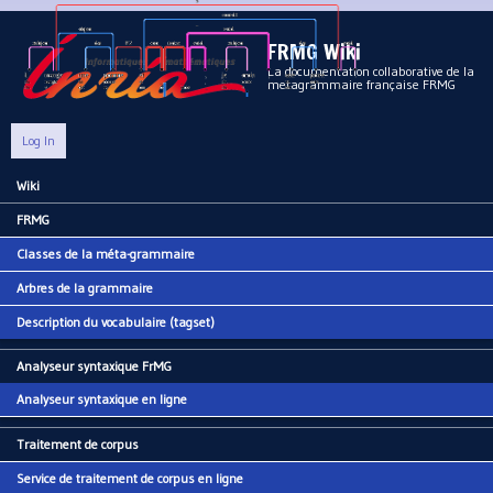
Aller au contenu principal
FRMG Wiki
La documentation collaborative de la
metagrammaire française FRMG
Log In
Wiki
Main menu
FRMG
Classes de la méta-grammaire
Arbres de la grammaire
Description du vocabulaire (tagset)
Analyseur syntaxique FrMG
Analyseur syntaxique en ligne
Traitement de corpus
Service de traitement de corpus en ligne