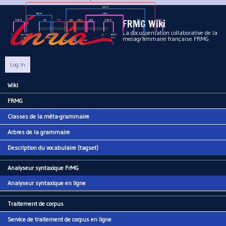
Aller au contenu principal
FRMG Wiki
La documentation collaborative de la
metagrammaire française FRMG
Log In
Wiki
Main menu
FRMG
Classes de la méta-grammaire
Arbres de la grammaire
Description du vocabulaire (tagset)
Analyseur syntaxique FrMG
Analyseur syntaxique en ligne
Traitement de corpus
Service de traitement de corpus en ligne