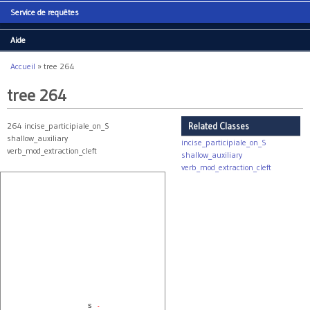
Service de requêtes
Aide
Accueil
»
tree 264
Vous êtes ici
tree 264
264 incise_participiale_on_S
Related Classes
shallow_auxiliary
incise_participiale_on_S
verb_mod_extraction_cleft
shallow_auxiliary
verb_mod_extraction_cleft
S
-