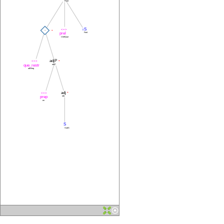
Root
.
↓S
<=>
-
prel
Foot
CleftQue
adjP
-
<=>
que_restr
adjP
advneg
adj
-
<=>
prep
adj
en
S
SubS