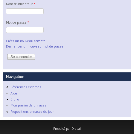
Nom d'utilisateur
*
Mot de passe
*
Créer un nouveau compte
Demander un nouveau mot de passe
Navigation
Références externes
Aide
Biblio
Mon panier de phrases
Propositions phrases du jour
Propulsé par
Drupal