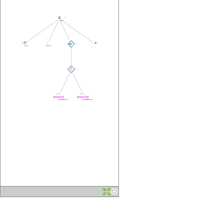
-
S
Root
↓S
;
ε
-
@*
Foot
Punct
|
-
<=>
<=>
poncts
ponctw
ExtraSPunct
ExtraWPunct