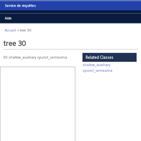
Service de requêtes
Aide
Accueil
»
tree 30
Vous êtes ici
tree 30
30 shallow_auxiliary spunct_semicoma
Related Classes
shallow_auxiliary
spunct_semicoma