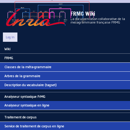
Aller au contenu principal
FRMG Wiki
La documentation collaborative de la
metagrammaire française FRMG
Log In
Wiki
Main menu
FRMG
Classes de la méta-grammaire
Arbres de la grammaire
Description du vocabulaire (tagset)
Analyseur syntaxique FrMG
Analyseur syntaxique en ligne
Traitement de corpus
Service de traitement de corpus en ligne