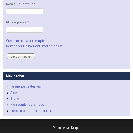
Nom d'utilisateur
*
Mot de passe
*
Créer un nouveau compte
Demander un nouveau mot de passe
Navigation
Références externes
Aide
Biblio
Mon panier de phrases
Propositions phrases du jour
Propulsé par
Drupal