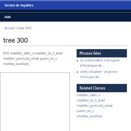
Service de requêtes
Aide
Accueil
»
tree 300
Vous êtes ici
tree 300
300 modifier_after_x modifier_at_S_level
Phrases liées
modifier_postsubj_vmod paren_on_s
Le mammifère marsupial
shallow_auxiliary
d’Amérique de...
cette situation - je pense -
n'est pas de...
Related Classes
modifier_after_x
modifier_at_S_level
modifier_postsubj_vmod
paren_on_s
shallow_auxiliary