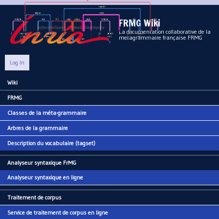
Aller au contenu principal
FRMG Wiki
La documentation collaborative de la
metagrammaire française FRMG
Log In
Wiki
Main menu
FRMG
Classes de la méta-grammaire
Arbres de la grammaire
Description du vocabulaire (tagset)
Analyseur syntaxique FrMG
Analyseur syntaxique en ligne
Traitement de corpus
Service de traitement de corpus en ligne