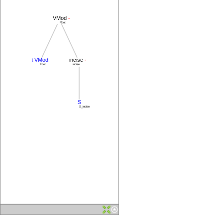
-
VMod
Root
-
↓VMod
incise
Foot
incise
S
S_incise