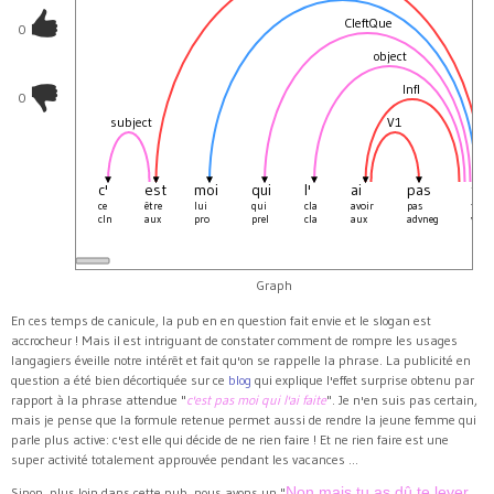
CleftQue
0
object
Infl
0
subject
V1
c'
est
moi
qui
l'
ai
pas
fai
ce
être
lui
qui
cla
avoir
pas
faire
cln
aux
pro
prel
cla
aux
advneg
v
Graph
En ces temps de canicule, la pub en en question fait envie et le slogan est
accrocheur ! Mais il est intriguant de constater comment de rompre les usages
langagiers éveille notre intérêt et fait qu'on se rappelle la phrase. La publicité en
question a été bien décortiquée sur ce
blog
qui explique l'effet surprise obtenu par
rapport à la phrase attendue "
c'est pas moi qui l'ai faite
". Je n'en suis pas certain,
mais je pense que la formule retenue permet aussi de rendre la jeune femme qui
parle plus active: c'est elle qui décide de ne rien faire ! Et ne rien faire est une
super activité totalement approuvée pendant les vacances ...
Non mais tu as dû te lever
Sinon, plus loin dans cette pub, nous avons un "