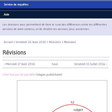
Service de requêtes
Aide
Les révisions vous permettent de faire le suivi des différences entre les différentes
versions de votre contenu, et de rétablir les versions plus anciennes.
Accueil
»
Vendredi 26 Août 2016
»
Révisions
»
Révisions
Vous êtes ici
Révisions
‹ Mercredi 17 Août 2016
haut
Vendredi 11 Juillet 2014 ›
C'est moi qui l'ai pas faite!
(slogan publicitaire)
S2
subject