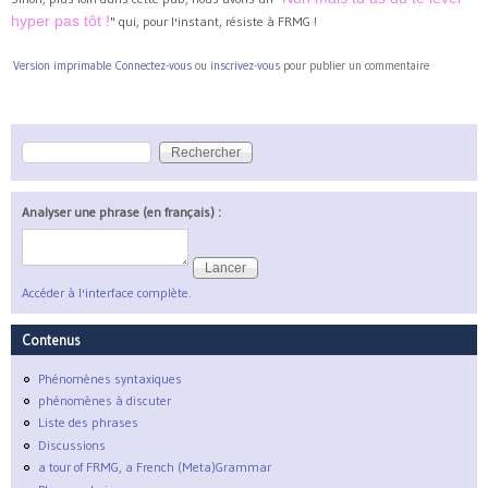
hyper pas tôt !
" qui, pour l'instant, résiste à FRMG !
Version imprimable
Connectez-vous
ou
inscrivez-vous
pour publier un commentaire
Rechercher
Formulaire de recherche
Analyser une phrase (en français) :
Accéder à l'interface complète.
Contenus
Phénomènes syntaxiques
phénomènes à discuter
Liste des phrases
Discussions
a tour of FRMG, a French (Meta)Grammar