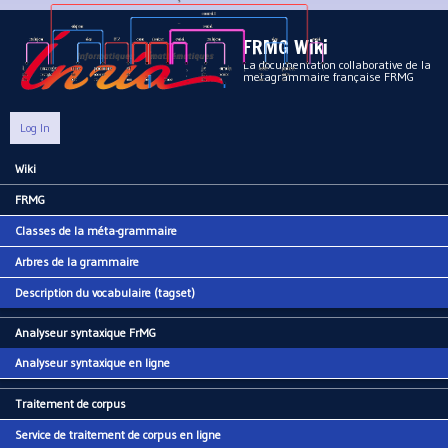
Aller au contenu principal
FRMG Wiki
La documentation collaborative de la
metagrammaire française FRMG
Log In
Wiki
Main menu
FRMG
Classes de la méta-grammaire
Arbres de la grammaire
Description du vocabulaire (tagset)
Analyseur syntaxique FrMG
Analyseur syntaxique en ligne
Traitement de corpus
Service de traitement de corpus en ligne