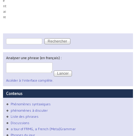
e
nt
ai
re
Rechercher
Formulaire de recherche
Analyser une phrase (en français) :
Accéder à l'interface complète.
Contenus
Phénomènes syntaxiques
phénomènes à discuter
Liste des phrases
Discussions
a tour of FRMG, a French (Meta)Grammar
Phrases du jour