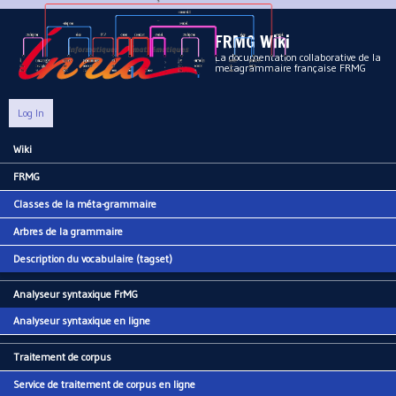
Aller au contenu principal
FRMG Wiki
La documentation collaborative de la
metagrammaire française FRMG
Log In
Wiki
Main menu
FRMG
Classes de la méta-grammaire
Arbres de la grammaire
Description du vocabulaire (tagset)
Analyseur syntaxique FrMG
Analyseur syntaxique en ligne
Traitement de corpus
Service de traitement de corpus en ligne