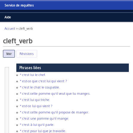
Service de requêtes
Aide
Accueil
»
cleft_verb
Vous êtes ici
cleft_verb
Voir
(onglet actif)
Révisions
Phrases liées
class
cleft_verb
* c'est lui le chef.
{
* est-ce que c'est lui qui vient ?
<:
_verb_or_aux
;
* c'est le chat le coupable.
node
v
 : 
[
cat
:aux, 
adj
: no, 
bot
: 
[
fo
* c'est cette pomme qu'il veut que tu manges.
di
* c'est lui qui triche.
mo
]
]
* est-ce lui qui vient ?
node
S
:
[
cat
:S
]
;
* c'est cette pomme qu'il propose de manger.
S
>>
V
;
* c'est une pomme qu'il mange.
-
V
::
vagreement
; 
V
=
V
::
V
;
* c'est à lui qu'il parle.
-
verbalCategorization
;
* c'est pour lui que je travaille.