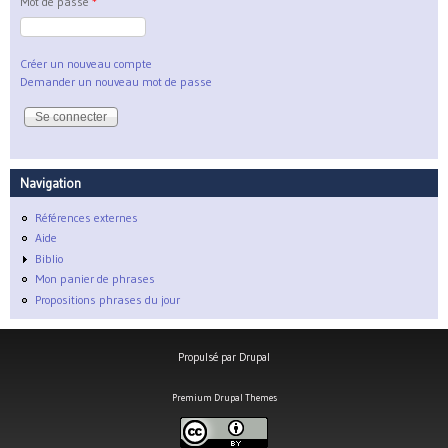
Mot de passe
*
Créer un nouveau compte
Demander un nouveau mot de passe
Navigation
Références externes
Aide
Biblio
Mon panier de phrases
Propositions phrases du jour
Propulsé par
Drupal
Premium Drupal Themes