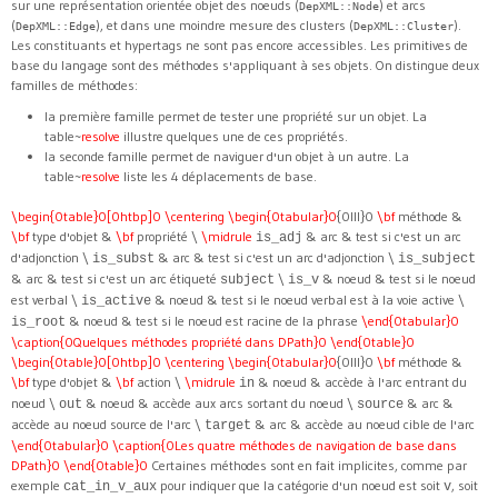
sur une représentation orientée objet des noeuds (
) et arcs
DepXML::Node
(
), et dans une moindre mesure des clusters (
).
DepXML::Edge
DepXML::Cluster
Les constituants et hypertags ne sont pas encore accessibles. Les primitives de
base du langage sont des méthodes s'appliquant à ses objets. On distingue deux
familles de méthodes:
la première famille permet de tester une propriété sur un objet. La
table~
resolve
illustre quelques une de ces propriétés.
la seconde famille permet de naviguer d'un objet à un autre. La
table~
resolve
liste les 4 déplacements de base.
\begin{0table}0[0htbp]0
\centering
\begin{0tabular}0
{0lll}0
\bf
méthode &
\bf
type d'objet &
\bf
propriété \
\midrule
& arc & test si c'est un arc
is_adj
d'adjonction \
& arc & test si c'est un arc d'adjonction \
is_subst
is_subject
& arc & test si c'est un arc étiqueté
\
& noeud & test si le noeud
subject
is_v
est verbal \
& noeud & test si le noeud verbal est à la voie active \
is_active
& noeud & test si le noeud est racine de la phrase
\end{0tabular}0
is_root
\caption{0Quelques méthodes propriété dans DPath}0
\end{0table}0
\begin{0table}0[0htbp]0
\centering
\begin{0tabular}0
{0lll}0
\bf
méthode &
\bf
type d'objet &
\bf
action \
\midrule
& noeud & accède à l'arc entrant du
in
noeud \
& noeud & accède aux arcs sortant du noeud \
& arc &
out
source
accède au noeud source de l'arc \
& arc & accède au noeud cible de l'arc
target
\end{0tabular}0
\caption{0Les quatre méthodes de navigation de base dans
DPath}0
\end{0table}0
Certaines méthodes sont en fait implicites, comme par
exemple
pour indiquer que la catégorie d'un noeud est soit
, soit
cat_in_v_aux
v