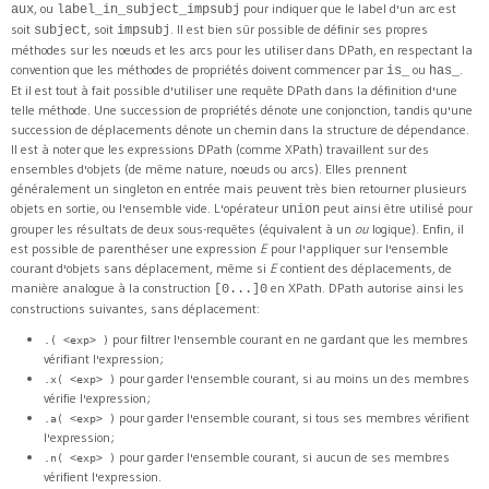
, ou
pour indiquer que le label d'un arc est
aux
label_in_subject_impsubj
soit
, soit
. Il est bien sûr possible de définir ses propres
subject
impsubj
méthodes sur les noeuds et les arcs pour les utiliser dans DPath, en respectant la
convention que les méthodes de propriétés doivent commencer par
ou
.
is_
has_
Et il est tout à fait possible d'utiliser une requête DPath dans la définition d'une
telle méthode. Une succession de propriétés dénote une conjonction, tandis qu'une
succession de déplacements dénote un chemin dans la structure de dépendance.
Il est à noter que les expressions DPath (comme XPath) travaillent sur des
ensembles d'objets (de même nature, noeuds ou arcs). Elles prennent
généralement un singleton en entrée mais peuvent très bien retourner plusieurs
objets en sortie, ou l'ensemble vide. L'opérateur
peut ainsi être utilisé pour
union
grouper les résultats de deux sous-requêtes (équivalent à un
ou
logique). Enfin, il
est possible de parenthéser une expression
E
pour l'appliquer sur l'ensemble
courant d'objets sans déplacement, même si
E
contient des déplacements, de
manière analogue à la construction
en XPath. DPath autorise ainsi les
[0...]0
constructions suivantes, sans déplacement:
pour filtrer l'ensemble courant en ne gardant que les membres
.( <exp> )
vérifiant l'expression;
pour garder l'ensemble courant, si au moins un des membres
.x( <exp> )
vérifie l'expression;
pour garder l'ensemble courant, si tous ses membres vérifient
.a( <exp> )
l'expression;
pour garder l'ensemble courant, si aucun de ses membres
.n( <exp> )
vérifient l'expression.