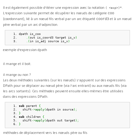
Il est également possible d'itérer une expression avec la notation
.
( <exp>)*
L'expression suivante permet de récupérer les noeuds de catégorie
coo
(coordonnant), lié à un noeud fils verbal par un arc étiqueté
et à un noeud
coord3
père verbal par un arc d'adjonction.
dpath is_coo     
.
(
out is_coord3 target is_v
)
.
(
in is_adj source is_v
)
exemple d'expression dpath
il mange et il boit.
il mange ou non ?
Les deux méthodes suivantes (sur les noeuds) s'appuient sur des expressions
DPath pour se déplacer au noeud père (via l'arc entrant) ou aux noeuds fils (via
les arcs sortants). Ces méthodes peuvent ensuite elles-mêmes être utilisées
dans des expressions DPath.
sub
 parent 
{
  shift
->
apply
(
dpath in source
)
;
}
sub
 children 
{
  shift
->
apply
(
dpath out target
)
;
}
méthodes de déplacement vers les noeuds père ou fils