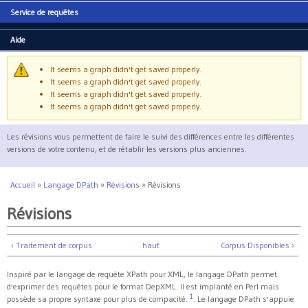
Service de requêtes
Aide
It seems a graph didn't get saved properly.
Message d'avertissement
It seems a graph didn't get saved properly.
It seems a graph didn't get saved properly.
It seems a graph didn't get saved properly.
Les révisions vous permettent de faire le suivi des différences entre les différentes
versions de votre contenu, et de rétablir les versions plus anciennes.
Accueil
»
Langage DPath
»
Révisions
»
Révisions
Vous êtes ici
Révisions
‹ Traitement de corpus
haut
Corpus Disponibles ›
Inspiré par le langage de requête XPath pour XML, le langage DPath permet
d'exprimer des requêtes pour le format DepXML. Il est implanté en Perl mais
1
possède sa propre syntaxe pour plus de compacité.
. Le langage DPath s'appuie