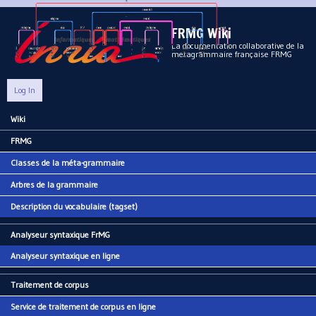
Aller au contenu principal
FRMG Wiki
La documentation collaborative de la
metagrammaire française FRMG
Log In
Wiki
Main menu
FRMG
Classes de la méta-grammaire
Arbres de la grammaire
Description du vocabulaire (tagset)
Analyseur syntaxique FrMG
Analyseur syntaxique en ligne
Traitement de corpus
Service de traitement de corpus en ligne