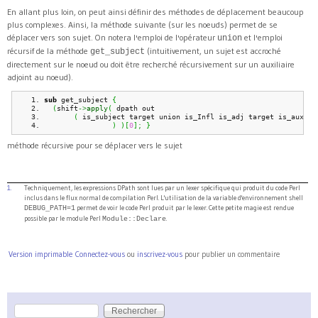
En allant plus loin, on peut ainsi définir des méthodes de déplacement beaucoup
plus complexes. Ainsi, la méthode suivante (sur les noeuds) permet de se
déplacer vers son sujet. On notera l'emploi de l'opérateur
et l'emploi
union
récursif de la méthode
(intuitivement, un sujet est accroché
get_subject
directement sur le noeud ou doit être recherché récursivement sur un auxiliaire
adjoint au noeud).
sub
 get_subject 
{
(
shift
->
apply
(
 dpath out    
(
 is_subject target union is_Infl is_adj target is_aux ge
)
)
[
0
]
;
}
méthode récursive pour se déplacer vers le sujet
1.
Techniquement, les expressions DPath sont lues par un lexer spécifique qui produit du code Perl
inclus dans le flux normal de compilation Perl. L'utilisation de la variable d'environnement shell
permet de voir le code Perl produit par le lexer. Cette petite magie est rendue
DEBUG_PATH=1
possible par le module Perl
.
Module::Declare
Version imprimable
Connectez-vous
ou
inscrivez-vous
pour publier un commentaire
Rechercher