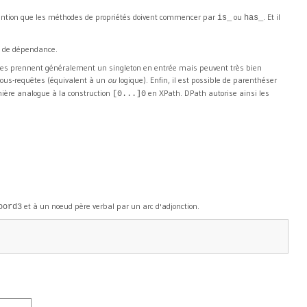
onvention que les méthodes de propriétés doivent commencer par
ou
. Et il
is_
has_
e de dépendance.
lles prennent généralement un singleton en entrée mais peuvent très bien
 sous-requêtes (équivalent à un
ou
logique). Enfin, il est possible de parenthéser
ière analogue à la construction
en XPath. DPath autorise ainsi les
[0...]0
et à un noeud père verbal par un arc d'adjonction.
oord3