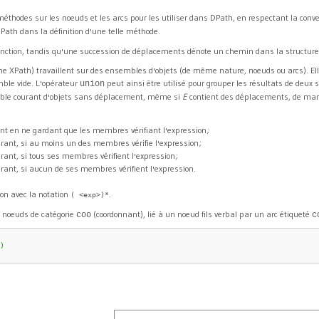
s méthodes sur les noeuds et les arcs pour les utiliser dans DPath, en respectant la c
 DPath dans la définition d'une telle méthode.
onction, tandis qu'une succession de déplacements dénote un chemin dans la structur
mme XPath) travaillent sur des ensembles d'objets (de même nature, noeuds ou arcs). E
emble vide. L'opérateur
peut ainsi être utilisé pour grouper les résultats de deux
union
mble courant d'objets sans déplacement, même si
E
contient des déplacements, de man
ant en ne gardant que les membres vérifiant l'expression;
rant, si au moins un des membres vérifie l'expression;
ant, si tous ses membres vérifient l'expression;
rant, si aucun de ses membres vérifient l'expression.
ion avec la notation
.
( <exp>)*
s noeuds de catégorie
(coordonnant), lié à un noeud fils verbal par un arc étiqueté
coo
c
    
)