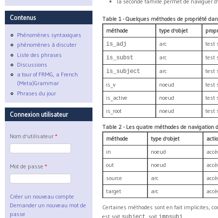
la seconde famille permet de naviguer d
Contenus
Table 1 - Quelques méthodes de propriété da
méthode
type d'objet
propr
Phénomènes syntaxiques
arc
test 
is_adj
phénomènes à discuter
Liste des phrases
arc
test 
is_subst
Discussions
arc
test 
is_subject
a tour of FRMG, a French
(Meta)Grammar
is_v
noeud
test 
Phrases du jour
is_active
noeud
test 
is_root
noeud
test 
Connexion utilisateur
Table 2 - Les quatre méthodes de navigation
Nom d'utilisateur
*
méthode
type d'objet
acti
in
noeud
accè
out
noeud
accè
Mot de passe
*
source
arc
accè
target
arc
accè
Créer un nouveau compte
Demander un nouveau mot de
Certaines méthodes sont en fait implicites,
passe
est soit
, soit
.
subject
impsubj