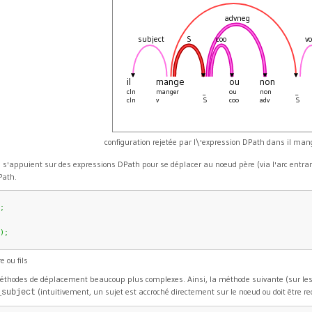
advneg
subject
S
coo
vo
il
mange
ou
non
cln
manger
_
ou
non
_
cln
v
S
coo
adv
S
configuration rejetée par l\'expression DPath dans il man
s'appuient sur des expressions DPath pour se déplacer au noeud père (via l'arc entrant
Path.
;
)
;
 ou fils
s méthodes de déplacement beaucoup plus complexes. Ainsi, la méthode suivante (sur les
(intuitivement, un sujet est accroché directement sur le noeud ou doit être r
_subject