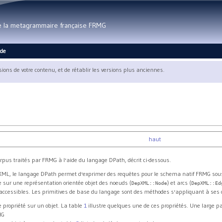
Aller au contenu principal
de la metagrammaire française FRMG
ide
rsions de votre contenu, et de rétablir les versions plus anciennes.
haut
corpus traités par FRMG à l'aide du langage DPath, décrit ci-dessous.
 XML, le langage DPath permet d'exprimer des requêtes pour le schema natif FRMG sou
 sur une représentation orientée objet des noeuds (
) et arcs (
DepXML::Node
DepXML::Ed
 accessibles. Les primitives de base du langage sont des méthodes s'appliquant à ses 
 propriété sur un objet. La table
1
illustre quelques une de ces propriétés. Une large p
MG