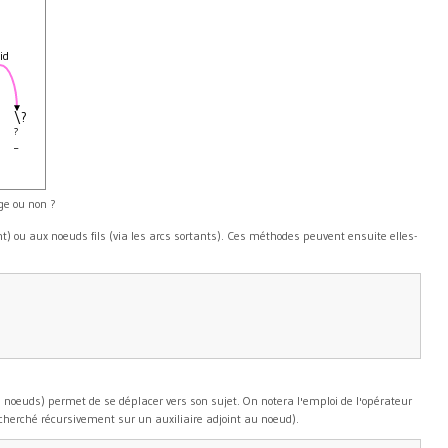
id
\?
?
_
ge ou non ?
) ou aux noeuds fils (via les arcs sortants). Ces méthodes peuvent ensuite elles-
 noeuds) permet de se déplacer vers son sujet. On notera l'emploi de l'opérateur
echerché récursivement sur un auxiliaire adjoint au noeud).