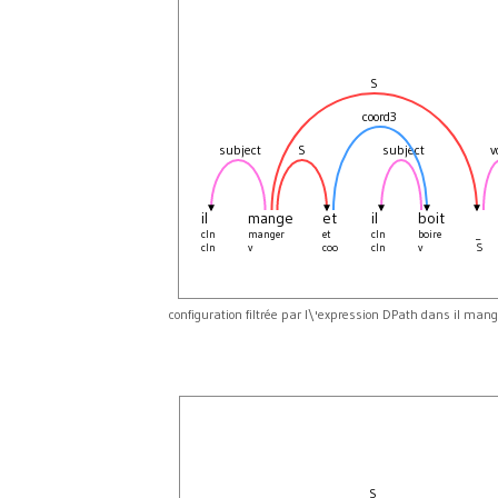
S
coord3
subject
S
subject
v
il
mange
et
il
boit
cln
manger
et
cln
boire
_
cln
v
coo
cln
v
S
configuration filtrée par l\'expression DPath dans il mange 
S