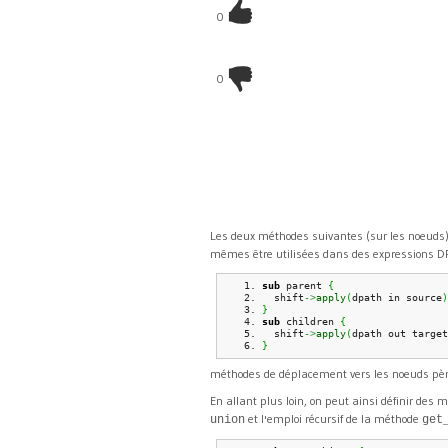
0
0
Les deux méthodes suivantes (sur les noeuds) 
mêmes être utilisées dans des expressions D
sub
 parent 
{
  shift
->
apply
(
dpath in source
)
}
sub
 children 
{
  shift
->
apply
(
dpath out target
}
méthodes de déplacement vers les noeuds père
En allant plus loin, on peut ainsi définir de
et l'emploi récursif de la méthode
union
get