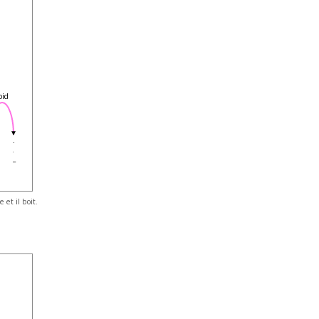
oid
.
.
_
et il boit.