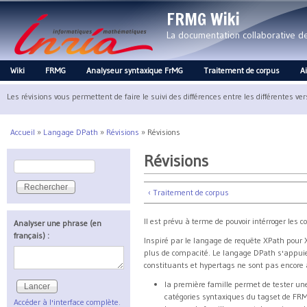
FRMG Wiki
La documentation collaborative 
Wiki
FRMG
Analyseur syntaxique FrMG
Traitement de corpus
A
Main menu
Les révisions vous permettent de faire le suivi des différences entre les différentes ve
Accueil
»
Langage DPath
»
Révisions
»
Révisions
Vous êtes ici
Révisions
Rechercher
Formulaire de recherche
‹ Traitement de corpus
Il est prévu à terme de pouvoir intérroger les 
Analyser une phrase (en
français) :
Inspiré par le langage de requête XPath pour
plus de compacité. Le langage DPath s'appuie
constituants et hypertags ne sont pas encore
la première famille permet de tester une
catégories syntaxiques du tagset de FR
Accéder à l'interface complète.