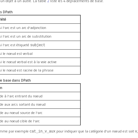
'un objet à un autre. La table
2
liste les 4 déplacements de base.
ns DPath
iété
si l'arc est un arc d'adjonction
si l'arc est un arc de substitution
si l'arc est étiqueté
subject
si le noeud est verbal
si le noeud verbal est à la voie active
si le noeud est racine de la phrase
 de base dans DPath
on
de à l'arc entrant du noeud
de aux arcs sortant du noeud
de au noeud source de l'arc
de au noeud cible de l'arc
 comme par exemple
pour indiquer que la catégorie d'un noeud est soit
cat_in_v_aux
v