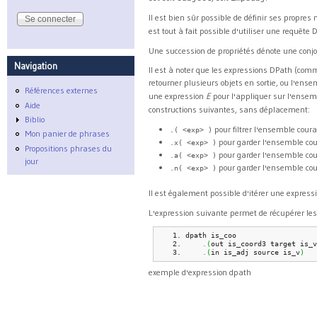
Il est bien sûr possible de définir ses propre
est tout à fait possible d'utiliser une requête
Une succession de propriétés dénote une conj
Navigation
Il est à noter que les expressions DPath (co
retourner plusieurs objets en sortie, ou l'ens
Références externes
une expression
E
pour l'appliquer sur l'ense
Aide
constructions suivantes, sans déplacement:
Biblio
pour filtrer l'ensemble cour
.( <exp> )
Mon panier de phrases
pour garder l'ensemble cou
.x( <exp> )
Propositions phrases du
pour garder l'ensemble cour
.a( <exp> )
jour
pour garder l'ensemble cou
.n( <exp> )
Il est également possible d'itérer une express
L'expression suivante permet de récupérer le
dpath is_coo                   
.
(
out is_coord3 target is_v
.
(
in is_adj source is_v
)
exemple d'expression dpath