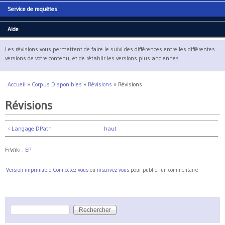
Service de requêtes
Aide
Les révisions vous permettent de faire le suivi des différences entre les différentes
versions de votre contenu, et de rétablir les versions plus anciennes.
Accueil
»
Corpus Disponibles
»
Révisions
»
Révisions
Vous êtes ici
Révisions
‹ Langage DPath
haut
FrWiki :
EP
Version imprimable
Connectez-vous
ou
inscrivez-vous
pour publier un commentaire
Rechercher
Formulaire de recherche