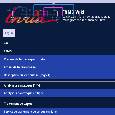
Aller au contenu principal
FRMG Wiki
La documentation collaborative de la
metagrammaire française FRMG
Log In
Wiki
Main menu
FRMG
Classes de la méta-grammaire
Arbres de la grammaire
Description du vocabulaire (tagset)
Analyseur syntaxique FrMG
Analyseur syntaxique en ligne
Traitement de corpus
Service de traitement de corpus en ligne