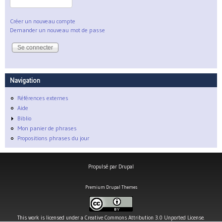
Créer un nouveau compte
Demander un nouveau mot de passe
Navigation
Références externes
Aide
Biblio
Mon panier de phrases
Propositions phrases du jour
Propulsé par
Drupal
Premium Drupal Themes
This work is licensed under a
Creative Commons Attribution 3.0 Unported License
.