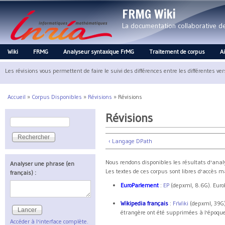
FRMG Wiki
La documentation collaborative 
Wiki
FRMG
Analyseur syntaxique FrMG
Traitement de corpus
A
Main menu
Les révisions vous permettent de faire le suivi des différences entre les différentes ve
Accueil
»
Corpus Disponibles
»
Révisions
»
Révisions
Vous êtes ici
Révisions
Rechercher
Formulaire de recherche
‹ Langage DPath
Nous rendons disponibles les résultats d'anal
Analyser une phrase (en
Les textes de ces corpus sont libres d'accès m
français) :
EuroParlement
:
EP
(depxml, 8.6G). Euro
Wikipedia français
:
FrWiki
(depxml, 39G)
étrangère ont été supprimées à l'époque
Accéder à l'interface complète.