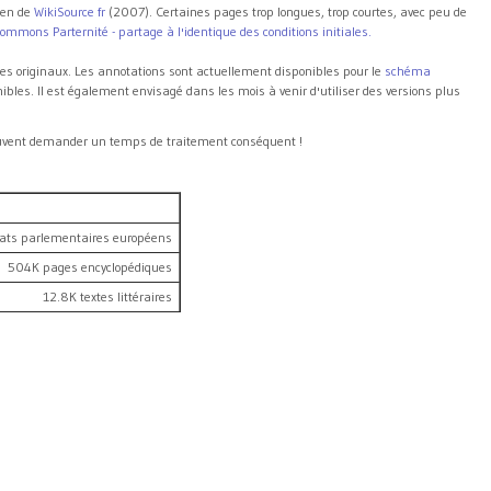
ien de
WikiSource fr
(2007). Certaines pages trop longues, trop courtes, avec peu de
ommons Parternité - partage à l'identique des conditions initiales.
tes originaux. Les annotations sont actuellement disponibles pour le
schéma
bles. Il est également envisagé dans les mois à venir d'utiliser des versions plus
euvent demander un temps de traitement conséquent !
ats parlementaires européens
504K pages encyclopédiques
12.8K textes littéraires