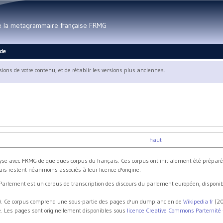
Aller au contenu principal
de la metagrammaire française FRMG
ide
rsions de votre contenu, et de rétablir les versions plus anciennes.
haut
yse avec FRMG de quelques corpus du français. Ces corpus ont initialement été préparés
ais restent néanmoins associés à leur licence d'origine.
Parlement est un corpus de transcription des discours du parlement européen, disponi
. Ce corpus comprend une sous-partie des pages d'un dump ancien de
Wikipedia fr
(20
. Les pages sont originellement disponibles sous
licence Creative Commons Parternité - 