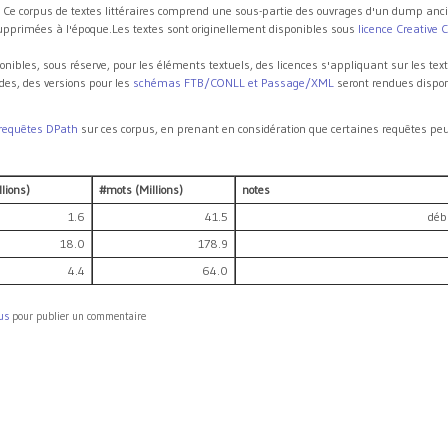
 Ce corpus de textes littéraires comprend une sous-partie des ouvrages d'un dump anc
supprimées à l'époque.Les textes sont originellement disponibles sous
licence Creative C
nibles, sous réserve, pour les éléments textuels, des licences s'appliquant sur les tex
es, des versions pour les
schémas FTB/CONLL et Passage/XML
seront rendues disponi
requêtes DPath
sur ces corpus, en prenant en considération que certaines requêtes p
lions)
#mots (Millions)
notes
1.6
41.5
déb
18.0
178.9
4.4
64.0
us
pour publier un commentaire