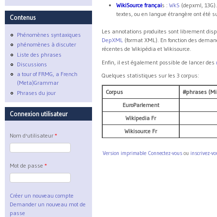
WikiSource françai
s :
WkS
(depxml, 13G).
textes, ou en langue étrangère ont été 
Contenus
Les annotations produites sont librement dispo
Phénomènes syntaxiques
DepXML
(format XML). En fonction des demand
phénomènes à discuter
récentes de Wikipédia et Wikisource.
Liste des phrases
Enfin, il est également possible de lancer des
Discussions
a tour of FRMG, a French
Quelques statistiques sur les 3 corpus:
(Meta)Grammar
Corpus
#phrases (Mil
Phrases du jour
EuroParlement
Connexion utilisateur
Wikipedia Fr
Wikisource Fr
Nom d'utilisateur
*
Version imprimable
Connectez-vous
ou
inscrivez-vo
Mot de passe
*
Créer un nouveau compte
Demander un nouveau mot de
passe