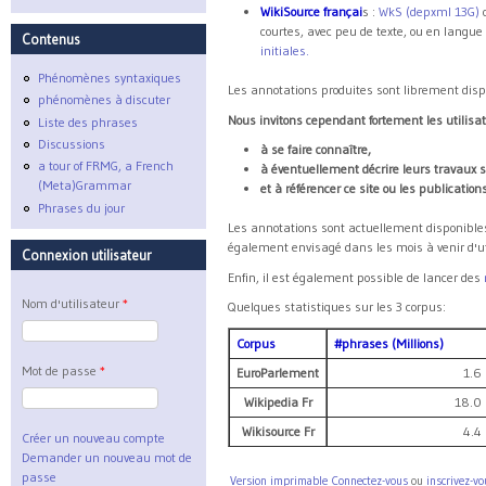
WikiSource françai
s :
WkS (depxml 13G)
courtes, avec peu de texte, ou en langue
Contenus
initiales.
Phénomènes syntaxiques
Les annotations produites sont librement dispo
phénomènes à discuter
Nous invitons cependant fortement les utilisa
Liste des phrases
Discussions
à se faire connaître,
a tour of FRMG, a French
à éventuellement décrire leurs travaux su
(Meta)Grammar
et à référencer ce site ou les publicatio
Phrases du jour
Les annotations sont actuellement disponibles
également envisagé dans les mois à venir d'uti
Connexion utilisateur
Enfin, il est également possible de lancer des
Nom d'utilisateur
*
Quelques statistiques sur les 3 corpus:
Corpus
#phrases (Millions)
Mot de passe
*
EuroParlement
1.6
Wikipedia Fr
18.0
Wikisource Fr
4.4
Créer un nouveau compte
Demander un nouveau mot de
passe
Version imprimable
Connectez-vous
ou
inscrivez-vo