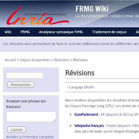
FRMG Wiki
La documentation collaborative 
Wiki
FRMG
Analyseur syntaxique FrMG
Traitement de corpus
A
Main menu
Les révisions vous permettent de faire le suivi des différences entre les différentes ve
Accueil
»
Corpus Disponibles
»
Révisions
»
Révisions
Vous êtes ici
Révisions
Rechercher
Formulaire de recherche
‹ Langage DPath
Nous rendons disponibles les résultats d'anal
Analyser une phrase (en
du Corpus Passage Long (CPL). Les textes de c
français) :
EuroParlement
:
EP (depxml 8.6G)
ou
EP
Wikipedia français
:
FrWiki (depxml, 39G
avec peu de texte, ou en langue étrangè
Accéder à l'interface complète.