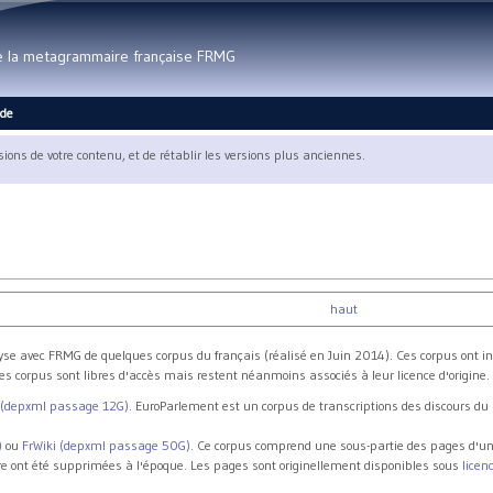
Aller au contenu principal
de la metagrammaire française FRMG
ide
rsions de votre contenu, et de rétablir les versions plus anciennes.
haut
yse avec FRMG de quelques corpus du français (réalisé en Juin 2014). Ces corpus ont i
es corpus sont libres d'accès mais restent néanmoins associés à leur licence d'origine.
 (depxml passage 12G)
. EuroParlement est un corpus de transcriptions des discours d
)
ou
FrWiki (depxml passage 50G)
. Ce corpus comprend une sous-partie des pages d'u
re ont été supprimées à l'époque. Les pages sont originellement disponibles sous
licenc