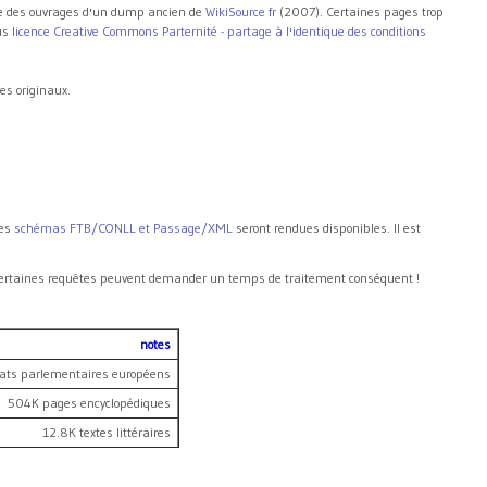
tie des ouvrages d'un dump ancien de
WikiSource fr
(2007). Certaines pages trop
us
licence Creative Commons Parternité - partage à l'identique des conditions
es originaux.
es
schémas FTB/CONLL et Passage/XML
seront rendues disponibles. Il est
 certaines requêtes peuvent demander un temps de traitement conséquent !
notes
ats parlementaires européens
504K pages encyclopédiques
12.8K textes littéraires