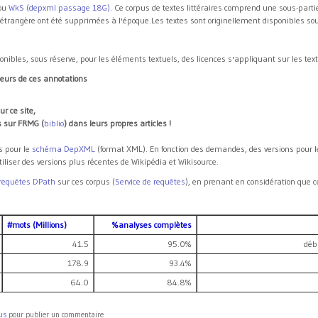
ou
WkS (depxml passage 18G)
. Ce corpus de textes littéraires comprend une sous-par
 étrangère ont été supprimées à l'époque.Les textes sont originellement disponibles so
nibles, sous réserve, pour les éléments textuels, des licences s'appliquant sur les text
teurs de ces annotations
r ce site,
ns sur FRMG (
biblio
) dans leurs propres articles !
 pour le
schéma DepXML
(format XML). En fonction des demandes, des versions pour l
liser des versions plus récentes de Wikipédia et Wikisource.
requêtes DPath
sur ces corpus (
Service de requêtes
), en prenant en considération que
#mots (Millions)
%analyses complètes
41.5
95.0%
déb
178.9
93.4%
64.0
84.8%
us
pour publier un commentaire