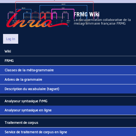
Aller au contenu principal
FRMG Wiki
La documentation collaborative de la
metagrammaire française FRMG
Log In
Wiki
Main menu
FRMG
Classes de la méta-grammaire
Arbres de la grammaire
Description du vocabulaire (tagset)
Analyseur syntaxique FrMG
Analyseur syntaxique en ligne
Traitement de corpus
Service de traitement de corpus en ligne