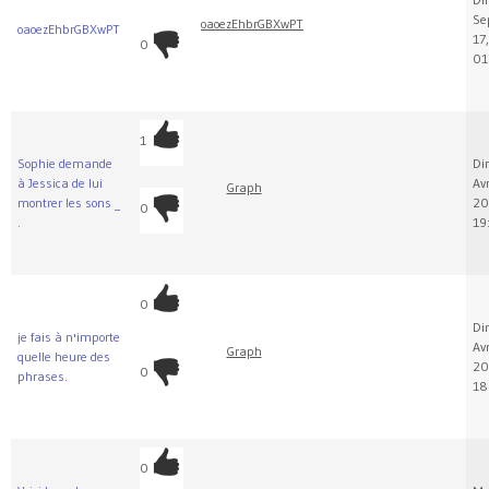
Se
oaoezEhbrGBXwPT
oaoezEhbrGBXwPT
17
0
01
1
Sophie demande
Di
à Jessica de lui
Avr
Graph
montrer les sons _
20
0
.
19
0
Di
je fais à n'importe
Avr
Graph
quelle heure des
20
0
phrases.
18
0