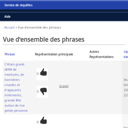
Service de requêtes
Aide
Accueil
»
Vue d'ensemble des phrases
Vous êtes ici
Vue d'ensemble des phrases
Autres
Up
Phrase
Représentation principale
Représentations
da
C'étais grand
défilé de
0
montures, de
bannières
Jeu
criardes et
Oc
Graph
d'agaçants
20
0
tintements,
22
grande fête
autour de ma
petite personne.
0
Di