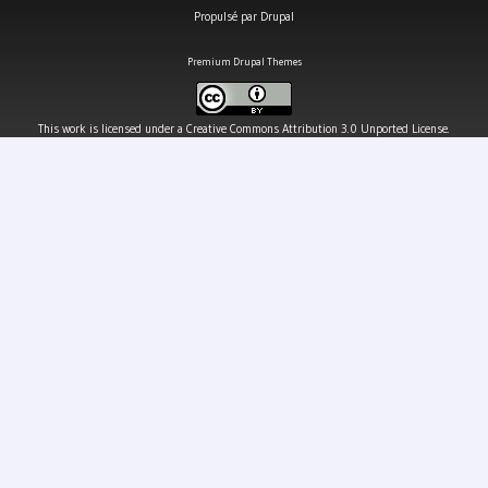
Propulsé par
Drupal
Premium Drupal Themes
This work is licensed under a
Creative Commons Attribution 3.0 Unported License
.