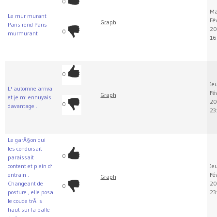
0
Ma
Le mur murant
Fév
Graph
Paris rend Paris
20
0
murmurant
16
0
Jeu
L' automne arriva
Fév
Graph
et je m' ennuyais
20
0
davantage .
23
Le garÃ§on qui
les conduisait
0
paraissait
content et plein d'
Jeu
entrain .
Fév
Graph
Changeant de
20
0
posture , elle posa
23
le coude trÃ¨s
haut sur la balle