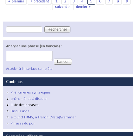
« premier
‹ précédent
1
2
3
4
5
6
7
8
9
Pages
…
suivant ›
dernier »
Rechercher
Formulaire de recherche
Analyser une phrase (en français) :
Accéder à l'interface complète.
Contenus
Phénomènes syntaxiques
phénomènes à discuter
Liste des phrases
Discussions
a tour of FRMG, a French (Meta)Grammar
Phrases du jour