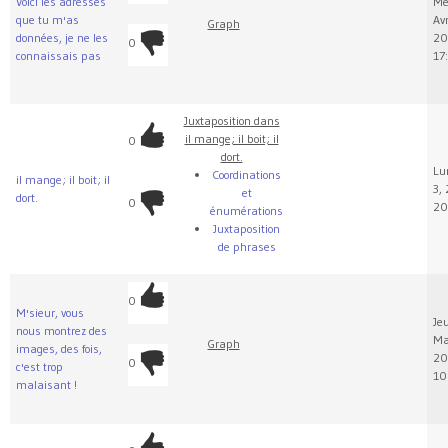
Voici les adresses
Me
que tu m'as
Avr
Graph
données, je ne les
20
0
connaissais pas
17
Juxtaposition dans
il mange; il boit; il
0
dort.
Lun
Coordinations
il mange; il boit; il
3, 
et
dort.
0
20
énumérations
Juxtaposition
de phrases
0
M'sieur, vous
Jeu
nous montrez des
Ma
Graph
images, des fois,
20
0
c'est trop
10
malaisant !