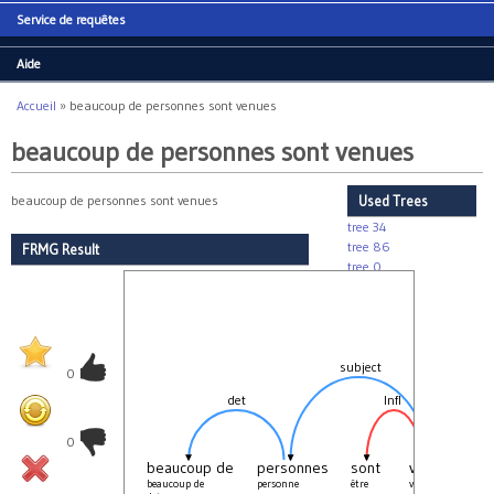
Service de requêtes
Aide
Accueil
»
beaucoup de personnes sont venues
Vous êtes ici
beaucoup de personnes sont venues
beaucoup de personnes sont venues
Used Trees
tree 34
tree 86
FRMG Result
tree 0
tree 92
tree 368
subject
S
0
det
Infl
0
beaucoup de
personnes
sont
venues
beaucoup de
personne
être
venir
_