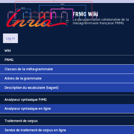
Aller au contenu principal
FRMG Wiki
La documentation collaborative de la
metagrammaire française FRMG
Log In
Wiki
Main menu
FRMG
Classes de la méta-grammaire
Arbres de la grammaire
Description du vocabulaire (tagset)
Analyseur syntaxique FrMG
Analyseur syntaxique en ligne
Traitement de corpus
Service de traitement de corpus en ligne