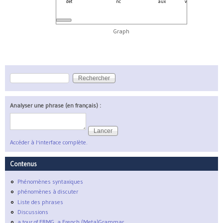
det
nc
aux
v
e
Graph
Rechercher
Formulaire de recherche
Analyser une phrase (en français) :
Accéder à l'interface complète.
Contenus
Phénomènes syntaxiques
phénomènes à discuter
Liste des phrases
Discussions
a tour of FRMG, a French (Meta)Grammar